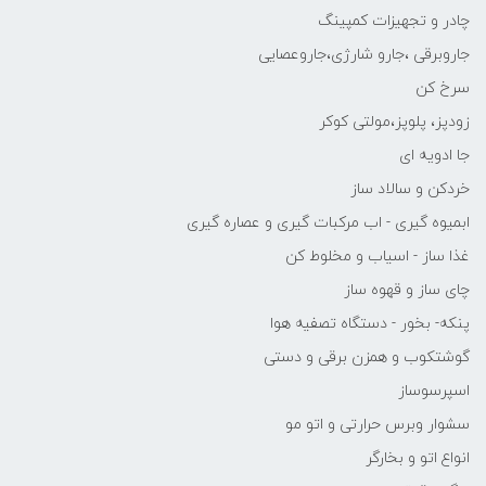
چادر و تجهیزات کمپینگ
جاروبرقی ،جارو شارژی،جاروعصایی
سرخ کن
زودپز، پلوپز،مولتی کوکر
جا ادویه ای
خردکن و سالاد ساز
ابمیوه گیری - اب مرکبات گیری و عصاره گیری
غذا ساز - اسیاب و مخلوط کن
چای ساز و قهوه ساز
پنکه- بخور - دستگاه تصفیه هوا
گوشتکوب و همزن برقی و دستی
اسپرسوساز
سشوار وبرس حرارتی و اتو مو
انواع اتو و بخارگر