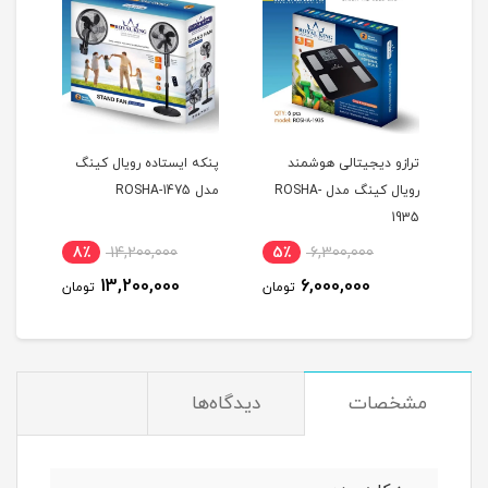
گ
ترازو دیجیتالی هوشمند
پنکه ایستاده رویال کینگ
رویال کینگ مدل ROSHA-
مدل ROSHA-1475
رویال
1935
8٪
14,200,000
5٪
6,300,000
8
13,200,000
6,000,000
مان
تومان
تومان
مشخصات
دیدگاه‌ها