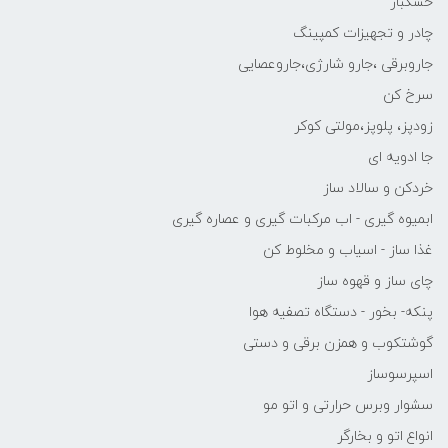
خشکبار
چادر و تجهیزات کمپینگ
جاروبرقی ،جارو شارژی،جاروعصایی
سرخ کن
زودپز، پلوپز،مولتی کوکر
جا ادویه ای
خردکن و سالاد ساز
ابمیوه گیری - اب مرکبات گیری و عصاره گیری
غذا ساز - اسیاب و مخلوط کن
چای ساز و قهوه ساز
پنکه- بخور - دستگاه تصفیه هوا
گوشتکوب و همزن برقی و دستی
اسپرسوساز
سشوار وبرس حرارتی و اتو مو
انواع اتو و بخارگر