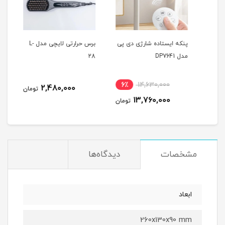
ه
پنکه ایستاده شارژی دی پی
برس حرارتی لایچی مدل L-
مدل DP7641
28
461
نام
6٪
14,630,000
2,480,000
تومان
13,760,000
تومان
مشخصات
دیدگاه‌ها
ابعاد
260x130x90 mm