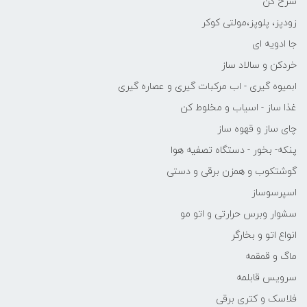
سرخ کن
زودپز، پلوپز،مولتی کوکر
جا ادویه ای
خردکن و سالاد ساز
ابمیوه گیری - اب مرکبات گیری و عصاره گیری
غذا ساز - اسیاب و مخلوط کن
چای ساز و قهوه ساز
پنکه- بخور - دستگاه تصفیه هوا
گوشتکوب و همزن برقی و دستی
اسپرسوساز
سشوار وبرس حرارتی و اتو مو
انواع اتو و بخارگر
ماگ و قمقمه
سرویس قابلمه
فلاسک و کتری برقی