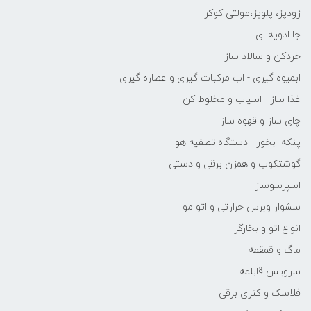
زودپز، پلوپز،مولتی کوکر
جا ادویه ای
خردکن و سالاد ساز
ابمیوه گیری - اب مرکبات گیری و عصاره گیری
غذا ساز - اسیاب و مخلوط کن
چای ساز و قهوه ساز
پنکه- بخور - دستگاه تصفیه هوا
گوشتکوب و همزن برقی و دستی
اسپرسوساز
سشوار وبرس حرارتی و اتو مو
انواع اتو و بخارگر
ماگ و قمقمه
سرویس قابلمه
فلاسک و کتری برقی