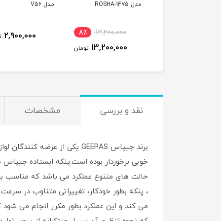
ROSHA
مدل V56
توپ جنگی
8٪
14,200,000
2,900,000
2,900,000
تومان
ت
13,200,000
تومان
نقد و بررسی
مشخصات
، پنکه بطور خودکار، تغییراتی متناوب در سرعت 