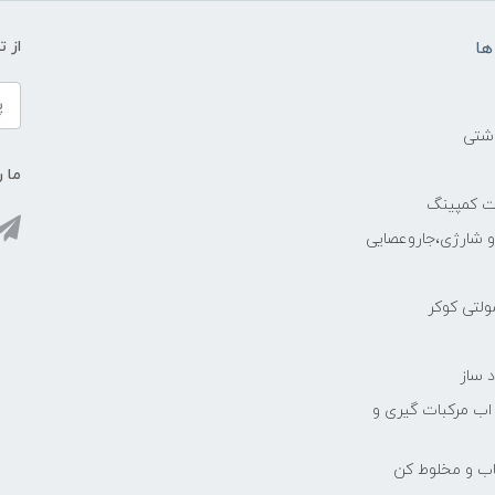
ها
از 
اشتی
ما ر
ات کمپینگ
رو شارژی،جاروعصایی
مولتی کوکر
 ساز
 اب مرکبات گیری و
یاب و مخلوط کن