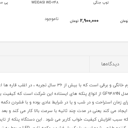
WEIDASI WD-248
پی مدل DP7641
AP700
ناموجود
ناموج
6٪
14,630,000
ومان
13,760,000
تومان
دیدگاه‌ها
برند جیپاس GEEPAS یکی از عرضه کنندگان لوازم خانگی و برقی است که
خوبی برخوردار بوده است.پنکه ایستاده جیپاس مدل GF9489N از انواع پنکه های ایستاده این
ایجاد می کند یعنی در مدت چند ثانیه با سرعت بالا کار می کند و بعد