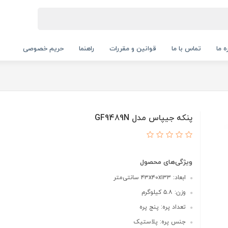
ه ما
تماس با ما
قوانین و مقررات
راهنما
حریم خصوصی
پنکه جیپاس مدل GF9489N
ویژگی‌های محصول
ابعاد: ۴۳x۴۰x۱۳۳ سانتی‌متر
وزن: ۵.۸ کیلوگرم
تعداد پره: پنج پره
جنس پره: پلاستیک