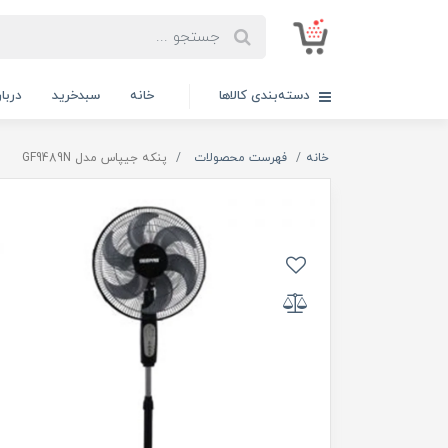
دسته‌بندی کالاها
خانه
سبدخرید
دربار
خانه
فهرست محصولات
پنکه جیپاس مدل GF9489N