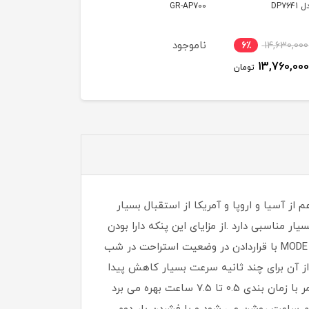
GR-
دکر مدل HM5000
Philips AC0921/14
ود
4٪
31,390,000
9,850,000
تومان
30,350,000
توم
 با بیش از 36 سال تجربه ، در اغلب قاره ها اعم از آسیا و اروپا و آمریکا از استقبال بسیار
 شرکت است که کیفیت بسیار مناسبی دارد .از مزایای این پنکه دارا بودن
حالت های متنوع عملکرد می باشد که مناسب برای زمان استراحت و در شب و یا در شرایط عادی بوده و با فشردن دکمه MODE با قراردادن در وضعیت استراحت در شب
 از آن برای چند ثانیه سرعت بسیار کاهش پیدا
می کند و این عملکرد بطور مکرر انجام می شود که سبب افزایش کیفیت خواب کاربر می شود . این دستگاه پنکه از تایمر با زمان بندی 0.5 تا 7.5 ساعت بهره می برد