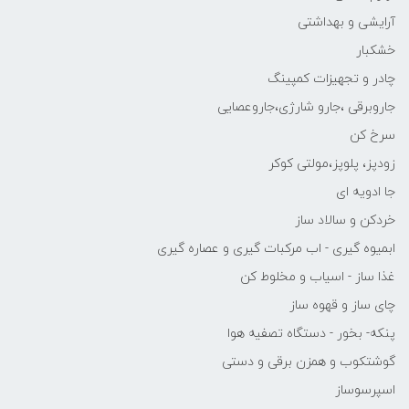
آرایشی و بهداشتی
خشکبار
چادر و تجهیزات کمپینگ
جاروبرقی ،جارو شارژی،جاروعصایی
سرخ کن
زودپز، پلوپز،مولتی کوکر
جا ادویه ای
خردکن و سالاد ساز
ابمیوه گیری - اب مرکبات گیری و عصاره گیری
غذا ساز - اسیاب و مخلوط کن
چای ساز و قهوه ساز
پنکه- بخور - دستگاه تصفیه هوا
گوشتکوب و همزن برقی و دستی
اسپرسوساز