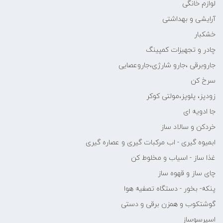
لوازم خانگی
آرایشی و بهداشتی
خشکبار
چادر و تجهیزات کمپینگ
جاروبرقی ،جارو شارژی،جاروعصایی
سرخ کن
زودپز، پلوپز،مولتی کوکر
جا ادویه ای
خردکن و سالاد ساز
ابمیوه گیری - اب مرکبات گیری و عصاره گیری
غذا ساز - اسیاب و مخلوط کن
چای ساز و قهوه ساز
پنکه- بخور - دستگاه تصفیه هوا
گوشتکوب و همزن برقی و دستی
اسپرسوساز