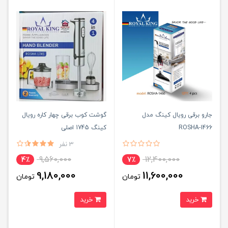
جارو برقی رویال کینگ مدل
گوشت کوب برقی چهار کاره رویال
ROSHA-1466
کینگ 1745 اصلی
3 نفر
9,560,000
12,400,000
4٪
7٪
9,180,000
11,600,000
تومان
تومان
خرید
خرید