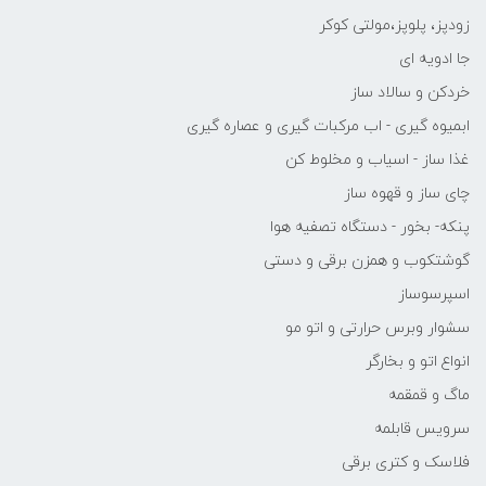
زودپز، پلوپز،مولتی کوکر
جا ادویه ای
خردکن و سالاد ساز
ابمیوه گیری - اب مرکبات گیری و عصاره گیری
غذا ساز - اسیاب و مخلوط کن
چای ساز و قهوه ساز
پنکه- بخور - دستگاه تصفیه هوا
گوشتکوب و همزن برقی و دستی
اسپرسوساز
سشوار وبرس حرارتی و اتو مو
انواع اتو و بخارگر
ماگ و قمقمه
سرویس قابلمه
فلاسک و کتری برقی