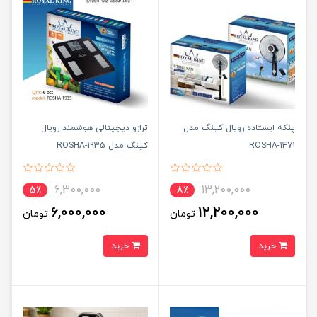
پنکه ایستاده رویال کینگ مدل
ترازو دیجیتالی هوشمند رویال
ROSHA-1471
کینگ مدل ROSHA-1935
6,300,000
13,200,000
5٪
8٪
6,000,000
12,200,000
تومان
تومان
خرید
خرید