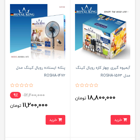
آبمیوه گیری چهار کاره رویال کینگ
پنکه ایستاده رویال کینگ مدل
مدل ROSHA-1563
ROSHA-1472
12,200,000
9٪
18,800,000
تومان
11,200,000
تومان
خرید
خرید