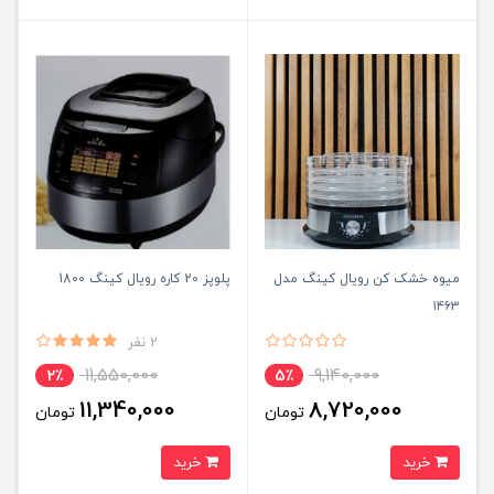
میوه خشک کن رویال کینگ مدل
پلوپز 20 کاره رویال کینگ 1800
۱۴۶۳
2 نفر
11,550,000
9,140,000
2٪
5٪
11,340,000
8,720,000
تومان
تومان
خرید
خرید