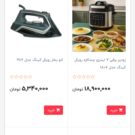
زودپز برقی 7 لیتری چندکاره رویال
اتو بخار رویال کینگ مدل 1906
کینگ مدل 1807
5,340,000
18,900,000
تومان
تومان
خرید
خرید