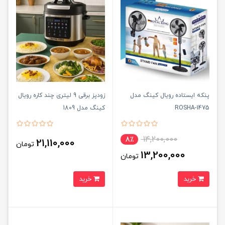
پنکه ایستاده رویال کینگ مدل
زودپز برقی 9 لیتری چند کاره رویال
ROSHA-1475
کینگ مدل 1809
14,200,000
8٪
21,110,000
تومان
13,200,000
تومان
خرید
خرید