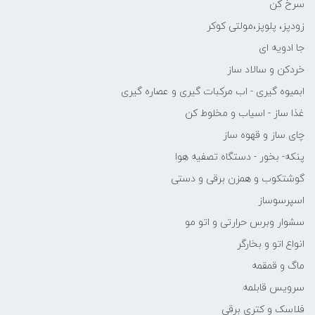
سرخ کن
زودپز، پلوپز،مولتی کوکر
جا ادویه ای
خردکن و سالاد ساز
ابمیوه گیری - اب مرکبات گیری و عصاره گیری
غذا ساز - اسیاب و مخلوط کن
چای ساز و قهوه ساز
پنکه- بخور - دستگاه تصفیه هوا
گوشتکوب و همزن برقی و دستی
اسپرسوساز
سشوار وبرس حرارتی و اتو مو
انواع اتو و بخارگر
ماگ و قمقمه
سرویس قابلمه
فلاسک و کتری برقی