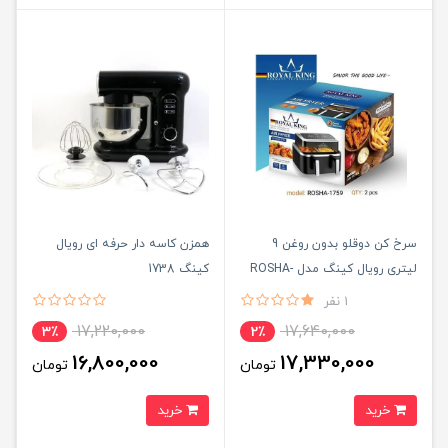
سرخ کن دوقلو بدون روغن 9
همزن کاسه دار حرفه ای رویال
لیتری رویال کینگ مدل ROSHA-
کینگ 1738
1759
1 نفر
17,220,000
17,640,000
3٪
2٪
16,800,000
17,330,000
تومان
تومان
خرید
خرید