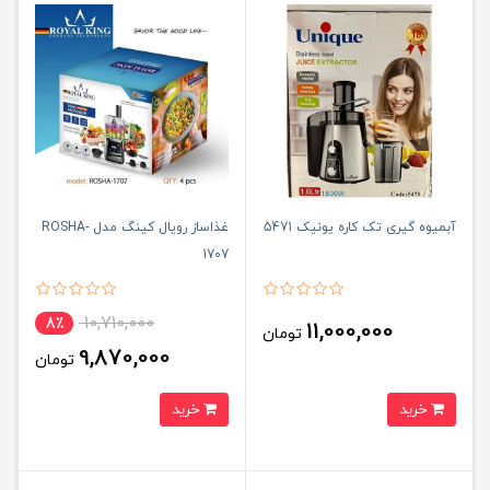
آبمیوه گیری تک کاره یونیک 5471
غذاساز رویال کینگ مدل ROSHA-
1707
10,710,000
8٪
11,000,000
تومان
9,870,000
تومان
خرید
خرید