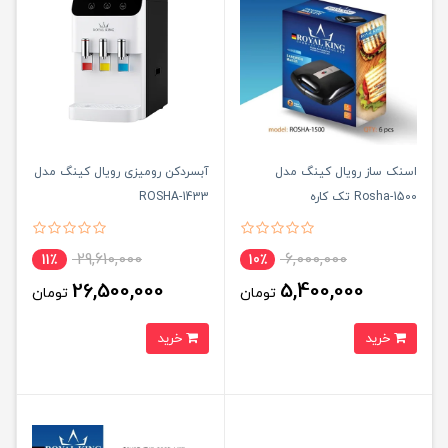
اسنک ساز رویال کینگ مدل
آبسردکن رومیزی رویال کینگ مدل
Rosha-1500 تک کاره
ROSHA-1433
29,610,000
6,000,000
11٪
10٪
26,500,000
5,400,000
تومان
تومان
خرید
خرید