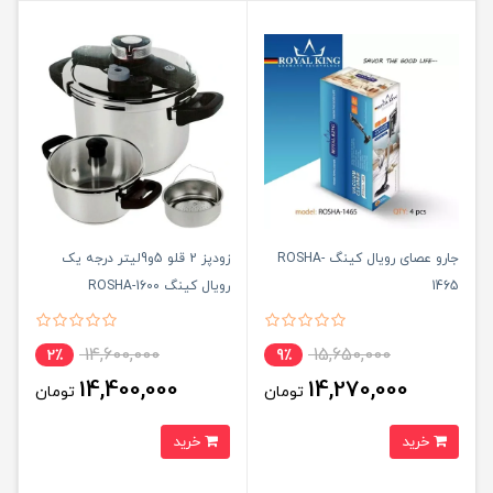
جارو عصای رویال کینگ ROSHA-
زودپز 2 قلو 5و9لیتر درجه یک
1465
رویال کینگ ROSHA-1600
14,600,000
15,650,000
2٪
9٪
14,400,000
14,270,000
تومان
تومان
خرید
خرید