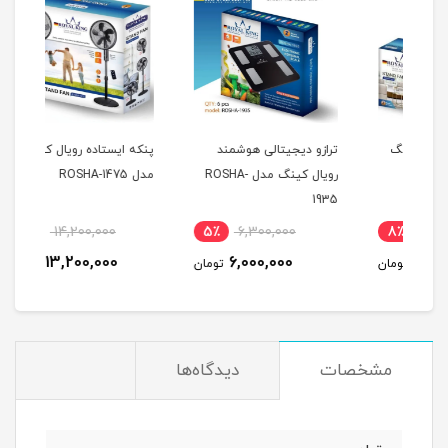
گ
ترازو دیجیتالی هوشمند
پنکه ایستاده رویال کینگ
رویال کینگ مدل ROSHA-
مدل ROSHA-1475
رویال
1935
8٪
14,200,000
5٪
6,300,000
8
13,200,000
6,000,000
مان
تومان
تومان
مشخصات
دیدگاه‌ها