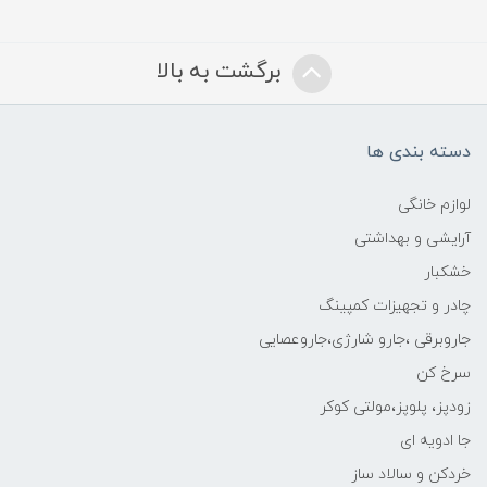
برگشت به بالا
دسته بندی ها
لوازم خانگی
آرایشی و بهداشتی
خشکبار
چادر و تجهیزات کمپینگ
جاروبرقی ،جارو شارژی،جاروعصایی
سرخ کن
زودپز، پلوپز،مولتی کوکر
جا ادویه ای
خردکن و سالاد ساز