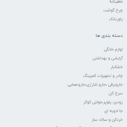
ماهیتابه
چرخ گوشت
پاوربانک
دسته بندی ها
لوازم خانگی
آرایشی و بهداشتی
خشکبار
چادر و تجهیزات کمپینگ
جاروبرقی ،جارو شارژی،جاروعصایی
سرخ کن
زودپز، پلوپز،مولتی کوکر
جا ادویه ای
خردکن و سالاد ساز