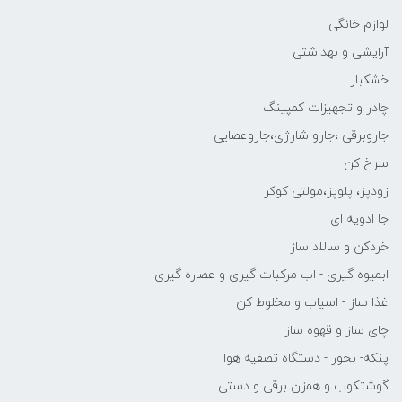
لوازم خانگی
آرایشی و بهداشتی
خشکبار
چادر و تجهیزات کمپینگ
جاروبرقی ،جارو شارژی،جاروعصایی
سرخ کن
زودپز، پلوپز،مولتی کوکر
جا ادویه ای
خردکن و سالاد ساز
ابمیوه گیری - اب مرکبات گیری و عصاره گیری
غذا ساز - اسیاب و مخلوط کن
چای ساز و قهوه ساز
پنکه- بخور - دستگاه تصفیه هوا
گوشتکوب و همزن برقی و دستی