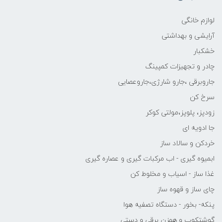
لوازم خانگی
آرایشی و بهداشتی
خشکبار
چادر و تجهیزات کمپینگ
جاروبرقی ،جارو شارژی،جاروعصایی
سرخ کن
زودپز، پلوپز،مولتی کوکر
جا ادویه ای
خردکن و سالاد ساز
ابمیوه گیری - اب مرکبات گیری و عصاره گیری
غذا ساز - اسیاب و مخلوط کن
چای ساز و قهوه ساز
پنکه- بخور - دستگاه تصفیه هوا
گوشتکوب و همزن برقی و دستی