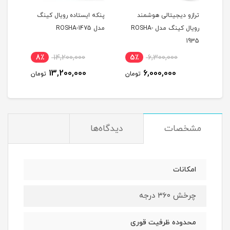
گ
ترازو دیجیتالی هوشمند
پنکه ایستاده رویال کینگ
رویال کینگ مدل ROSHA-
مدل ROSHA-1475
رویال
1935
8٪
14,200,000
5٪
6,300,000
8
13,200,000
6,000,000
مان
تومان
تومان
مشخصات
دیدگاه‌ها
امکانات
چرخش ۳۶۰ درجه
محدوده ظرفیت قوری