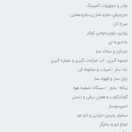
چادر و تجهیزات کمپینگ
جاروبرقی ،جارو شارژی،جاروعصایی
سرخ کن
زودپز، پلوپز،مولتی کوکر
جا ادویه ای
خردکن و سالاد ساز
ابمیوه گیری - اب مرکبات گیری و عصاره گیری
غذا ساز - اسیاب و مخلوط کن
چای ساز و قهوه ساز
پنکه- بخور - دستگاه تصفیه هوا
گوشتکوب و همزن برقی و دستی
اسپرسوساز
سشوار وبرس حرارتی و اتو مو
انواع اتو و بخارگر