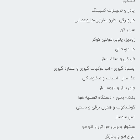
خشکبار
چادر و تجهیزات کمپینگ
جاروبرقی ،جارو شارژی،جاروعصایی
سرخ کن
زودپز، پلوپز،مولتی کوکر
جا ادویه ای
خردکن و سالاد ساز
ابمیوه گیری - اب مرکبات گیری و عصاره گیری
غذا ساز - اسیاب و مخلوط کن
چای ساز و قهوه ساز
پنکه- بخور - دستگاه تصفیه هوا
گوشتکوب و همزن برقی و دستی
اسپرسوساز
سشوار وبرس حرارتی و اتو مو
انواع اتو و بخارگر