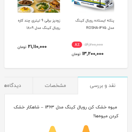
پنکه ایستاده رویال کینگ
زودپز برقی 9 لیتری چند کاره
ROS-
مدل ROSHA-1475
رویال کینگ مدل 1809
رویال
8٪
14,200,000
5
21,110,000
تومان
13,200,000
مان
تومان
نقد و بررسی
مشخصات
دیدگاه‌ها
میوه خشک کن رویال کینگ مدل ۱۴۶۳ – شاهکار خشک
کردن میوه‌ها!