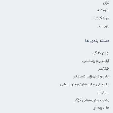
ترازو
ماهیتابه
چرخ گوشت
پاوربانک
دسته بندی ها
لوازم خانگی
آرایشی و بهداشتی
خشکبار
چادر و تجهیزات کمپینگ
جاروبرقی ،جارو شارژی،جاروعصایی
سرخ کن
زودپز، پلوپز،مولتی کوکر
جا ادویه ای