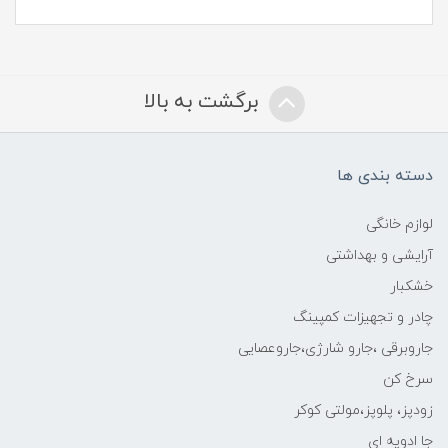
برگشت به بالا
دسته بندی ها
لوازم خانگی
آرایشی و بهداشتی
خشکبار
چادر و تجهیزات کمپینگ
جاروبرقی ،جارو شارژی،جاروعصایی
سرخ کن
زودپز، پلوپز،مولتی کوکر
جا ادویه ای