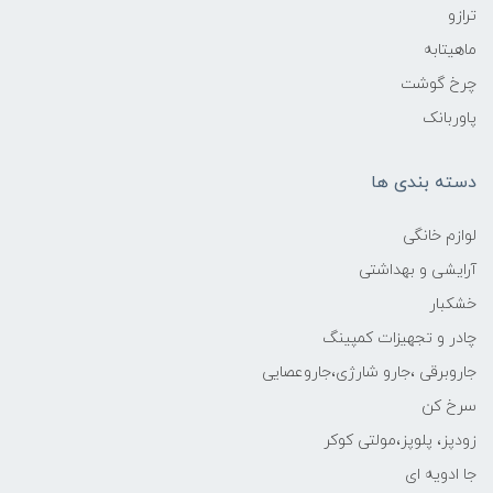
ترازو
ماهیتابه
چرخ گوشت
پاوربانک
دسته بندی ها
لوازم خانگی
آرایشی و بهداشتی
خشکبار
چادر و تجهیزات کمپینگ
جاروبرقی ،جارو شارژی،جاروعصایی
سرخ کن
زودپز، پلوپز،مولتی کوکر
جا ادویه ای