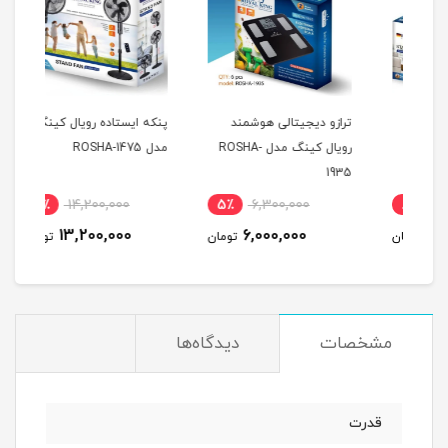
گ
ترازو دیجیتالی هوشمند
پنکه ایستاده رویال کینگ
رویال کینگ مدل ROSHA-
مدل ROSHA-1475
رویال
1935
8٪
14,200,000
5٪
6,300,000
8
13,200,000
6,000,000
مان
تومان
تومان
مشخصات
دیدگاه‌ها
قدرت