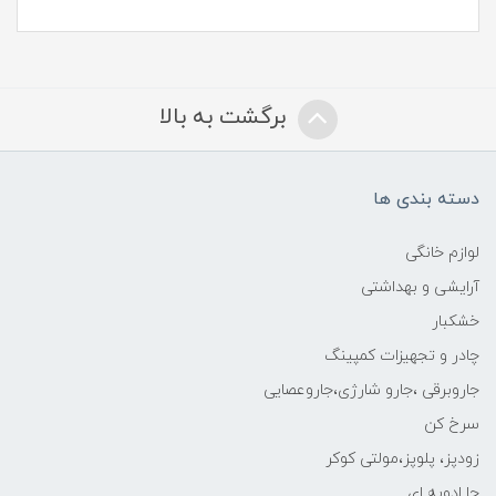
برگشت به بالا
دسته بندی ها
لوازم خانگی
آرایشی و بهداشتی
خشکبار
چادر و تجهیزات کمپینگ
جاروبرقی ،جارو شارژی،جاروعصایی
سرخ کن
زودپز، پلوپز،مولتی کوکر
جا ادویه ای