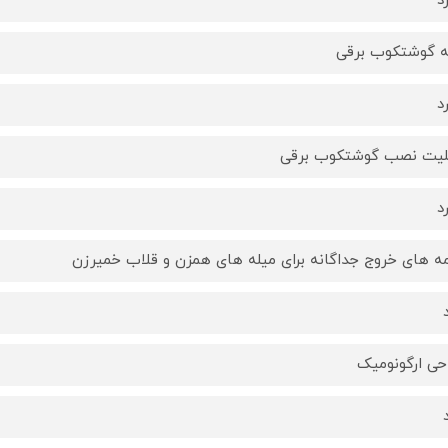
د
ه گوشتکوب برقی
د
لیت نصب گوشتکوب برقی
د
ه های خروج جداگانه برای میله های همزن و قلاب خمیرزن
حی ارگونومیک