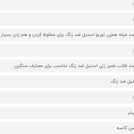
یل ضد زنگ
س کاسه