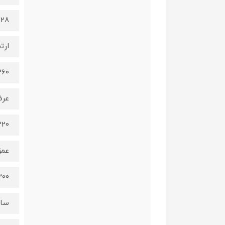
28 کیلوگرم
ارت
360 میلی
عر
220 میلیم
عم
300 میلیم
سا