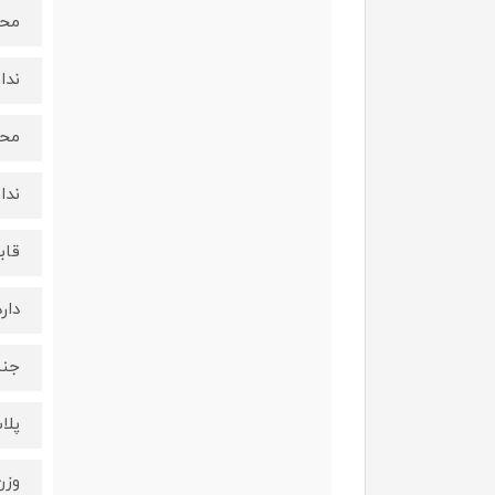
محف
ندار
محف
ندار
قاب
دارد
جنس
پلا
وزن