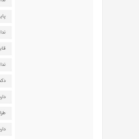
ندار
پای
ندار
قاب
ندار
دکم
دارد
طرا
دارد