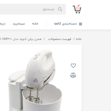
دسته‌بندی کالاها
خانه
سبدخرید
دربار
خانه
فهرست محصولات
همزن برقی کنوود مدل KENWOOD HM430