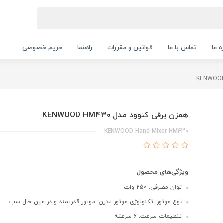
ه ما
تماس با ما
قوانین و مقررات
راهنما
حریم خصوصی
همزن برقی کنوود مدل KENWOOD HM430
KENWOOD Hand Mixer HM430
ویژگی‌های محصول
توان مصرفی: 250 وات
نوع موتور: تکنولوژی موتور مدرن: موتور قدرتمند و در عین حال سب...
تنطیمات سرعت: 6 سرعته