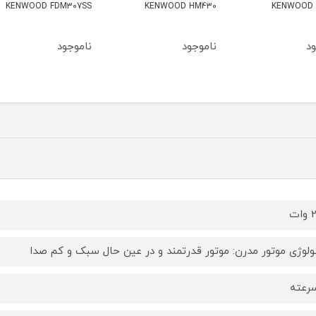
720SS
KENWOOD FDM307SS
KENWOOD HM430
ناموجود
ناموجود
ناموج
ت
ولوژی موتور مدرن: موتور قدرتمند و در عین حال سبک و کم صدا