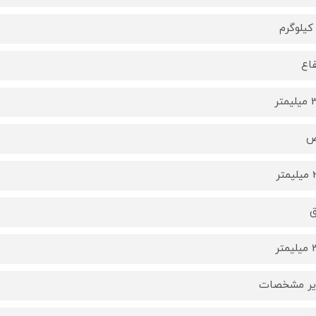
فاع
متر
ض
تر
ق
تر
یر مشخصات