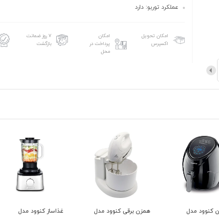
عملکرد توربو: دارد
امکان تحویل
امکان
۷ روز ضمانت
اکسپرس
پرداخت در
بازگشت
محل
همزن برقی کنوود مدل
غذاساز کنوود مدل
مخلوط