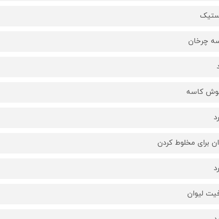
ستیک
ه چرخان
وش کاسه
د
ان برای مخلوط کردن
د
یت لیوان