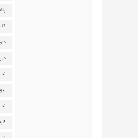
پلا
کاس
دارد
درپ
ندار
لیو
ندار
ظرف