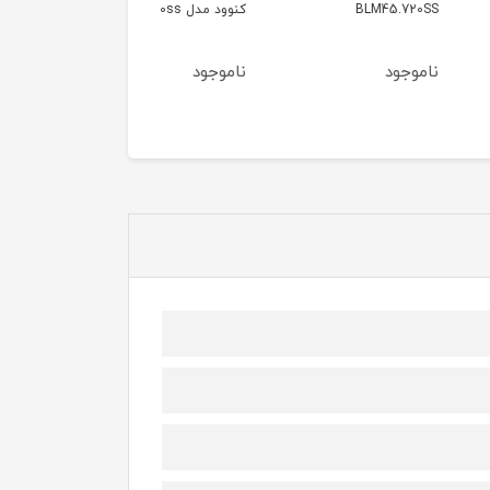
BLM45.
کنوود مدل blm45.240ss
Blm91.460
ود
ناموجود
ناموجود