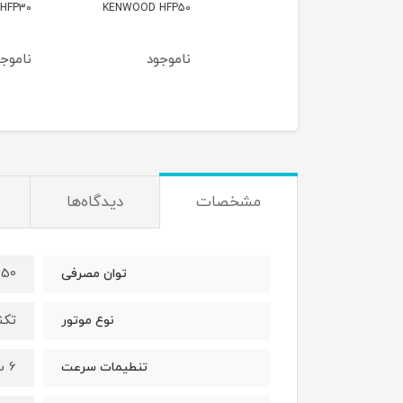
KENWOOD HFP30
KENWOOD HFP50
HF
وجود
ناموجود
ناموجود
مشخصات
دیدگاه‌ها
250 وا
توان مصرفی
تکن
نوع موتور
6 سرعته
تنطیمات سرعت