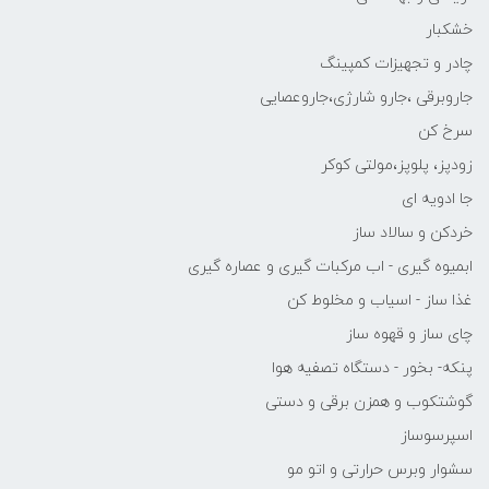
خشکبار
چادر و تجهیزات کمپینگ
جاروبرقی ،جارو شارژی،جاروعصایی
سرخ کن
زودپز، پلوپز،مولتی کوکر
جا ادویه ای
خردکن و سالاد ساز
ابمیوه گیری - اب مرکبات گیری و عصاره گیری
غذا ساز - اسیاب و مخلوط کن
چای ساز و قهوه ساز
پنکه- بخور - دستگاه تصفیه هوا
گوشتکوب و همزن برقی و دستی
اسپرسوساز
سشوار وبرس حرارتی و اتو مو