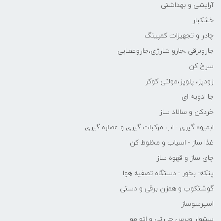
آرایشی و بهداشتی
خشکبار
چادر و تجهیزات کمپینگ
جاروبرقی ،جارو شارژی،جاروعصایی
سرخ کن
زودپز، پلوپز،مولتی کوکر
جا ادویه ای
خردکن و سالاد ساز
ابمیوه گیری - اب مرکبات گیری و عصاره گیری
غذا ساز - اسیاب و مخلوط کن
چای ساز و قهوه ساز
پنکه- بخور - دستگاه تصفیه هوا
گوشتکوب و همزن برقی و دستی
اسپرسوساز
سشوار وبرس حرارتی و اتو مو