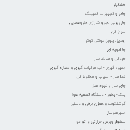
خشکبار
چادر و تجهیزات کمپینگ
جاروبرقی ،جارو شارژی،جاروعصایی
سرخ کن
زودپز، پلوپز،مولتی کوکر
جا ادویه ای
خردکن و سالاد ساز
ابمیوه گیری - اب مرکبات گیری و عصاره گیری
غذا ساز - اسیاب و مخلوط کن
چای ساز و قهوه ساز
پنکه- بخور - دستگاه تصفیه هوا
گوشتکوب و همزن برقی و دستی
اسپرسوساز
سشوار وبرس حرارتی و اتو مو