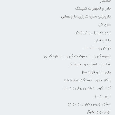
خشکبار
چادر و تجهیزات کمپینگ
جاروبرقی ،جارو شارژی،جاروعصایی
سرخ کن
زودپز، پلوپز،مولتی کوکر
جا ادویه ای
خردکن و سالاد ساز
ابمیوه گیری - اب مرکبات گیری و عصاره گیری
غذا ساز - اسیاب و مخلوط کن
چای ساز و قهوه ساز
پنکه- بخور - دستگاه تصفیه هوا
گوشتکوب و همزن برقی و دستی
اسپرسوساز
سشوار وبرس حرارتی و اتو مو
انواع اتو و بخارگر