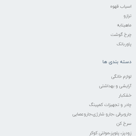
اسیاب قهوه
ترازو
ماهیتابه
چرخ گوشت
پاوربانک
دسته بندی ها
لوازم خانگی
آرایشی و بهداشتی
خشکبار
چادر و تجهیزات کمپینگ
جاروبرقی ،جارو شارژی،جاروعصایی
سرخ کن
زودپز، پلوپز،مولتی کوکر