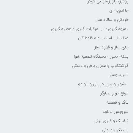
زودپز، پلوپز،مولتی کوکر
جا ادویه ای
خردکن و سالاد ساز
ابمیوه گیری - اب مرکبات گیری و عصاره گیری
غذا ساز - اسیاب و مخلوط کن
چای ساز و قهوه ساز
پنکه- بخور - دستگاه تصفیه هوا
گوشتکوب و همزن برقی و دستی
اسپرسوساز
سشوار وبرس حرارتی و اتو مو
انواع اتو و بخارگر
ماگ و قمقمه
سرویس قابلمه
فلاسک و کتری برقی
اسپیکر بلوتوثی