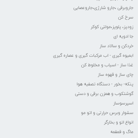
جاروبرقی ،جارو شارژی،جاروعصایی
سرخ کن
زودپز، پلوپز،مولتی کوکر
جا ادویه ای
خردکن و سالاد ساز
ابمیوه گیری - اب مرکبات گیری و عصاره گیری
غذا ساز - اسیاب و مخلوط کن
چای ساز و قهوه ساز
پنکه- بخور - دستگاه تصفیه هوا
گوشتکوب و همزن برقی و دستی
اسپرسوساز
سشوار وبرس حرارتی و اتو مو
انواع اتو و بخارگر
ماگ و قمقمه