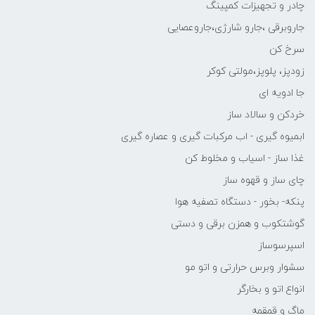
چادر و تجهیزات کمپینگ
جاروبرقی ،جارو شارژی،جاروعصایی
سرخ کن
زودپز، پلوپز،مولتی کوکر
جا ادویه ای
خردکن و سالاد ساز
ابمیوه گیری - اب مرکبات گیری و عصاره گیری
غذا ساز - اسیاب و مخلوط کن
چای ساز و قهوه ساز
پنکه- بخور - دستگاه تصفیه هوا
گوشتکوب و همزن برقی و دستی
اسپرسوساز
سشوار وبرس حرارتی و اتو مو
انواع اتو و بخارگر
ماگ و قمقمه