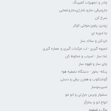
چادر و تجهیزات کمپینگ
جاروبرقی ،جارو شارژی،جاروعصایی
سرخ کن
زودپز، پلوپز،مولتی کوکر
جا ادویه ای
خردکن و سالاد ساز
ابمیوه گیری - اب مرکبات گیری و عصاره گیری
غذا ساز - اسیاب و مخلوط کن
چای ساز و قهوه ساز
پنکه- بخور - دستگاه تصفیه هوا
گوشتکوب و همزن برقی و دستی
اسپرسوساز
سشوار وبرس حرارتی و اتو مو
انواع اتو و بخارگر
ماگ و قمقمه