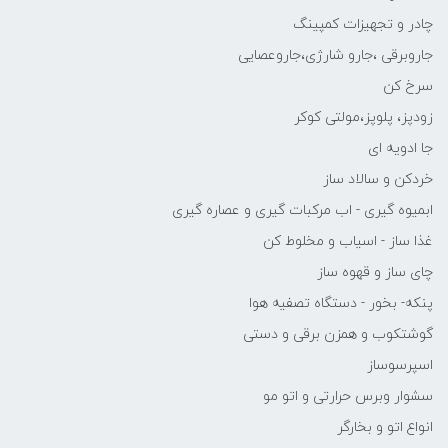
چادر و تجهیزات کمپینگ
جاروبرقی ،جارو شارژی،جاروعصایی
سرخ کن
زودپز، پلوپز،مولتی کوکر
جا ادویه ای
خردکن و سالاد ساز
ابمیوه گیری - اب مرکبات گیری و عصاره گیری
غذا ساز - اسیاب و مخلوط کن
چای ساز و قهوه ساز
پنکه- بخور - دستگاه تصفیه هوا
گوشتکوب و همزن برقی و دستی
اسپرسوساز
سشوار وبرس حرارتی و اتو مو
انواع اتو و بخارگر