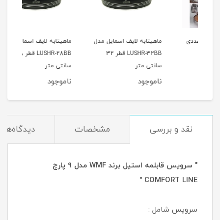
12 عددی
ماهیتابه لایف اسمایل مدل
ماهیتابه لایف اسمایل مدل
جا ا
LUSHR-32BB قطر 32
LUSHR-28BB قطر 28
بامبو 10 
سانتی متر
سانتی متر
ناموجود
ناموجود
نام
نقد و بررسی
مشخصات
دیدگاه‌ها
" سرویس قابلمه استیل برند WMF مدل 9 پارچ
COMFORT LINE "
سرویس شامل :