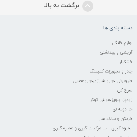
برگشت به بالا
دسته بندی ها
لوازم خانگی
آرایشی و بهداشتی
خشکبار
چادر و تجهیزات کمپینگ
جاروبرقی ،جارو شارژی،جاروعصایی
سرخ کن
زودپز، پلوپز،مولتی کوکر
جا ادویه ای
خردکن و سالاد ساز
ابمیوه گیری - اب مرکبات گیری و عصاره گیری