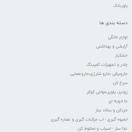
پاوربانک
دسته بندی ها
لوازم خانگی
آرایشی و بهداشتی
خشکبار
چادر و تجهیزات کمپینگ
جاروبرقی ،جارو شارژی،جاروعصایی
سرخ کن
زودپز، پلوپز،مولتی کوکر
جا ادویه ای
خردکن و سالاد ساز
ابمیوه گیری - اب مرکبات گیری و عصاره گیری
غذا ساز - اسیاب و مخلوط کن