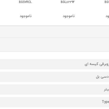
BGL82294
BGS7RCL
مدل BGS41HYG1
ناموجود
ناموجود
ناموج
وبرقی کیسه ای
Typ