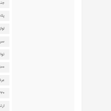
جنس
پلا
لوا
سری
توا
1800 و
عر
320 میلی 
ارت