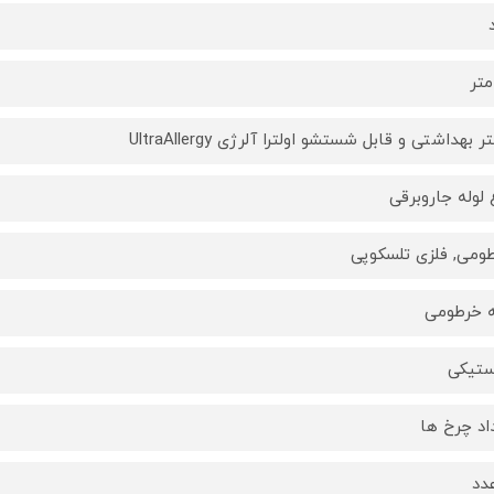
ر بهداشتی و قابل شستشو اولترا آلرژی UltraAllergy
 لوله جاروبرقی
ومی, فلزی تلسکوپی
ه خرطومی
ستیکی
اد چرخ ها