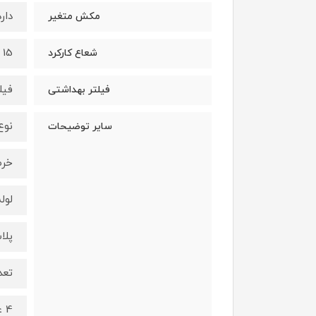
دارد
مکش متغیر
15 متر
شعاع کارکرد
فیلت
فیلتر بهداشتی
نوع
سایر توضیحات
خرط
لول
پلا
تعد
4 عدد