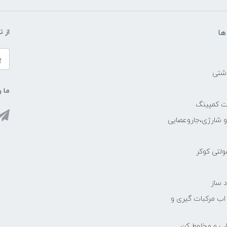
ها
از 
اشتی
ما ر
ات کمپینگ
رو شارژی،جاروعصایی
مولتی کوکر
 ساز
 اب مرکبات گیری و
یاب و مخلوط کن