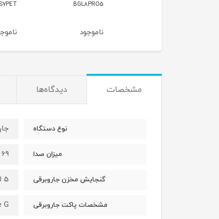
BGS7PET
BGL8PRO5
BGC21H
وجود
ناموجود
ناموجود
مشخصات
دیدگاه‌ها
جار
نوع دستگاه
69 دسی بل
میزان صدا
5 لیتر
گنجایش مخزن جاروبرقی
e G
مشخصات پاکت جاروبرقی