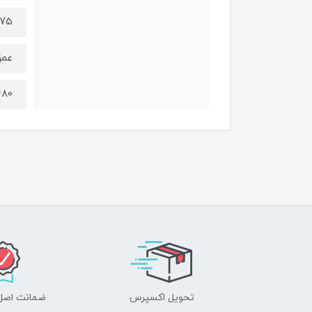
275 میلی
عم
480 میلی 
تحویل اکسپرس
ضمانت اصل‌ب