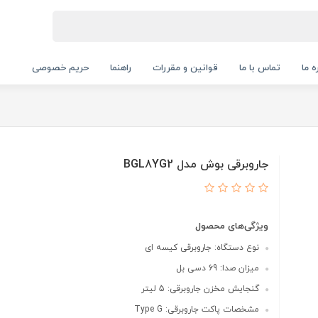
ه ما
تماس با ما
قوانین و مقررات
راهنما
حریم خصوصی
جاروبرقی بوش مدل BGL8YG2
ویژگی‌های محصول
نوع دستگاه: جاروبرقی کیسه ای
میزان صدا: 69 دسی بل
گنجایش مخزن جاروبرقی: 5 لیتر
مشخصات پاکت جاروبرقی: Type G