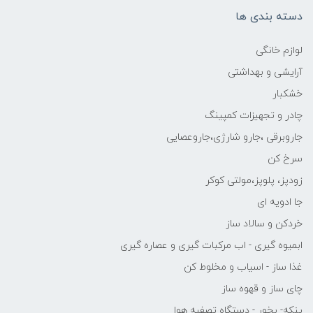
دسته بندی ها
لوازم خانگی
آرایشی و بهداشتی
خشکبار
چادر و تجهیزات کمپینگ
جاروبرقی ،جارو شارژی،جاروعصایی
سرخ کن
زودپز، پلوپز،مولتی کوکر
جا ادویه ای
خردکن و سالاد ساز
ابمیوه گیری - اب مرکبات گیری و عصاره گیری
غذا ساز - اسیاب و مخلوط کن
چای ساز و قهوه ساز
پنکه- بخور - دستگاه تصفیه هوا