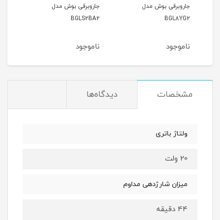
مدل BOSCH
جاروبرقی بوش مدل
جاروبرقی بوش مدل
1XXL
BGLS2BA2
BGL8YG2
ناموجود
ناموجود
نام
مشخصات
دیدگاه‌ها
ولتاژ باتری
20 ولت
میزان شارژدهی مداوم
44 دقیقه