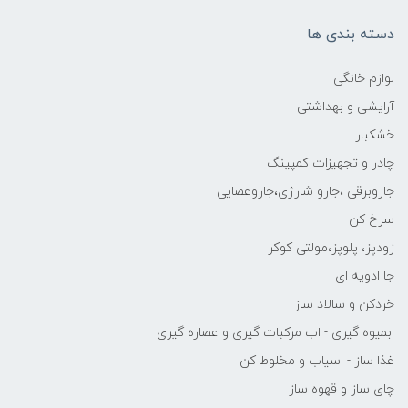
دسته بندی ها
لوازم خانگی
آرایشی و بهداشتی
خشکبار
چادر و تجهیزات کمپینگ
جاروبرقی ،جارو شارژی،جاروعصایی
سرخ کن
زودپز، پلوپز،مولتی کوکر
جا ادویه ای
خردکن و سالاد ساز
ابمیوه گیری - اب مرکبات گیری و عصاره گیری
غذا ساز - اسیاب و مخلوط کن
چای ساز و قهوه ساز