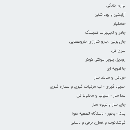
لوازم خانگی
آرایشی و بهداشتی
خشکبار
چادر و تجهیزات کمپینگ
جاروبرقی ،جارو شارژی،جاروعصایی
سرخ کن
زودپز، پلوپز،مولتی کوکر
جا ادویه ای
خردکن و سالاد ساز
ابمیوه گیری - اب مرکبات گیری و عصاره گیری
غذا ساز - اسیاب و مخلوط کن
چای ساز و قهوه ساز
پنکه- بخور - دستگاه تصفیه هوا
گوشتکوب و همزن برقی و دستی