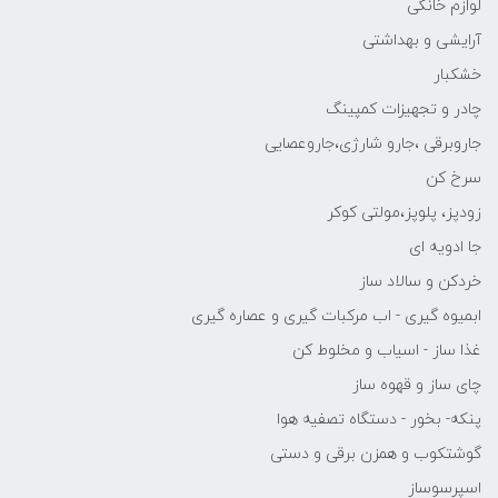
لوازم خانگی
آرایشی و بهداشتی
خشکبار
چادر و تجهیزات کمپینگ
جاروبرقی ،جارو شارژی،جاروعصایی
سرخ کن
زودپز، پلوپز،مولتی کوکر
جا ادویه ای
خردکن و سالاد ساز
ابمیوه گیری - اب مرکبات گیری و عصاره گیری
غذا ساز - اسیاب و مخلوط کن
چای ساز و قهوه ساز
پنکه- بخور - دستگاه تصفیه هوا
گوشتکوب و همزن برقی و دستی
اسپرسوساز