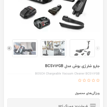
جارو شارژی بوش مدل BCS712GB
BOSCH Chargeable Vacuum Cleaner BCS712GB
ویژگی‌های محصول
فروشنده: مهرنگ کالا