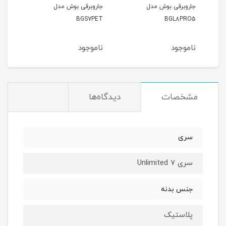
جاروبرقی بوش مدل
جاروبرقی بوش مدل
جارو
294
BGS7PET
BGL8PRO5
ناموجود
ناموجود
نام
مشخصات
دیدگاه‌ها
سری
سری Unlimited 7
جنس بدنه
پلاستیک