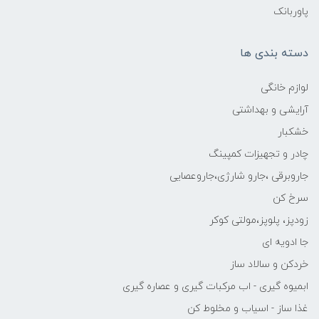
پاوربانک
دسته بندی ها
لوازم خانگی
آرایشی و بهداشتی
خشکبار
چادر و تجهیزات کمپینگ
جاروبرقی ،جارو شارژی،جاروعصایی
سرخ کن
زودپز، پلوپز،مولتی کوکر
جا ادویه ای
خردکن و سالاد ساز
ابمیوه گیری - اب مرکبات گیری و عصاره گیری
غذا ساز - اسیاب و مخلوط کن