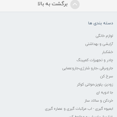
برگشت به بالا
دسته بندی ها
لوازم خانگی
آرایشی و بهداشتی
خشکبار
چادر و تجهیزات کمپینگ
جاروبرقی ،جارو شارژی،جاروعصایی
سرخ کن
زودپز، پلوپز،مولتی کوکر
جا ادویه ای
خردکن و سالاد ساز
ابمیوه گیری - اب مرکبات گیری و عصاره گیری
غذا ساز - اسیاب و مخلوط کن