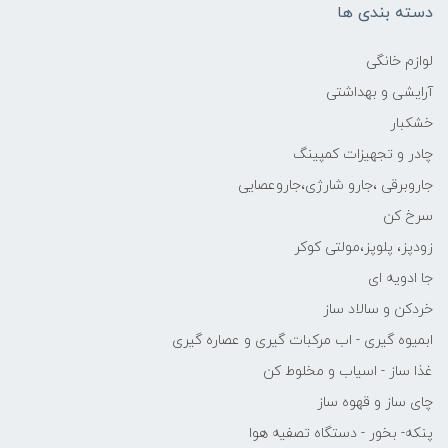
دسته بندی ها
لوازم خانگی
آرایشی و بهداشتی
خشکبار
چادر و تجهیزات کمپینگ
جاروبرقی ،جارو شارژی،جاروعصایی
سرخ کن
زودپز، پلوپز،مولتی کوکر
جا ادویه ای
خردکن و سالاد ساز
ابمیوه گیری - اب مرکبات گیری و عصاره گیری
غذا ساز - اسیاب و مخلوط کن
چای ساز و قهوه ساز
پنکه- بخور - دستگاه تصفیه هوا