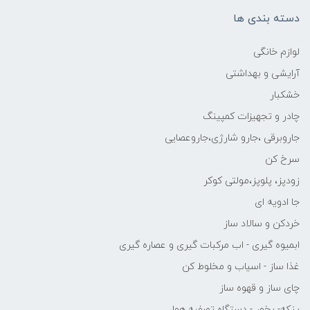
دسته بندی ها
لوازم خانگی
آرایشی و بهداشتی
خشکبار
چادر و تجهیزات کمپینگ
جاروبرقی ،جارو شارژی،جاروعصایی
سرخ کن
زودپز، پلوپز،مولتی کوکر
جا ادویه ای
خردکن و سالاد ساز
ابمیوه گیری - اب مرکبات گیری و عصاره گیری
غذا ساز - اسیاب و مخلوط کن
چای ساز و قهوه ساز
پنکه- بخور - دستگاه تصفیه هوا