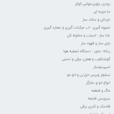
زودپز، پلوپز،مولتی کوکر
جا ادویه ای
خردکن و سالاد ساز
ابمیوه گیری - اب مرکبات گیری و عصاره گیری
غذا ساز - اسیاب و مخلوط کن
چای ساز و قهوه ساز
پنکه- بخور - دستگاه تصفیه هوا
گوشتکوب و همزن برقی و دستی
اسپرسوساز
سشوار وبرس حرارتی و اتو مو
انواع اتو و بخارگر
ماگ و قمقمه
سرویس قابلمه
فلاسک و کتری برقی