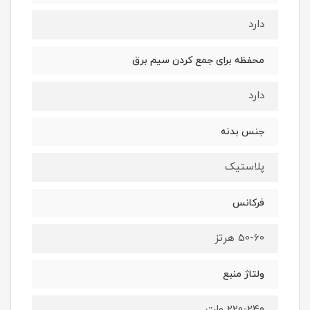
دارد
محفظه برای جمع كردن سیم برق
دارد
جنس بدنه
پلاستیک
فرکانس
50-60 هرتز
ولتاژ منبع
220-240 ولت