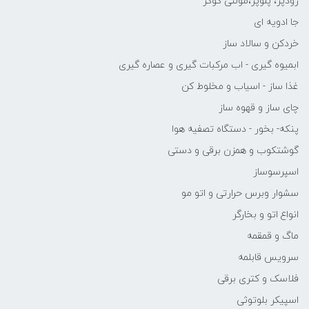
زودپز، پلوپز،مولتی کوکر
جا ادویه ای
خردکن و سالاد ساز
ابمیوه گیری - اب مرکبات گیری و عصاره گیری
غذا ساز - اسیاب و مخلوط کن
چای ساز و قهوه ساز
پنکه- بخور - دستگاه تصفیه هوا
گوشتکوب و همزن برقی و دستی
اسپرسوساز
سشوار وبرس حرارتی و اتو مو
انواع اتو و بخارگر
ماگ و قمقمه
سرویس قابلمه
فلاسک و کتری برقی
اسپیکر بلوتوثی