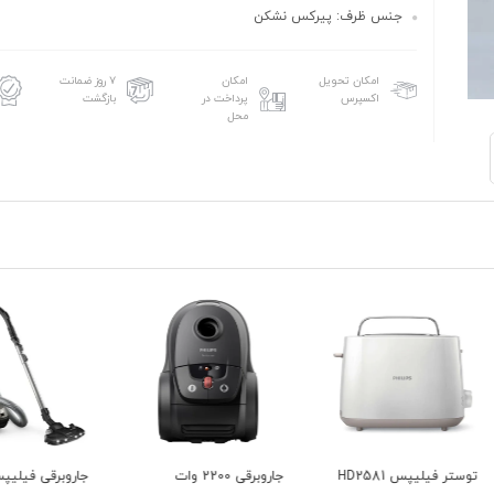
جنس ظرف: پیرکس نشکن
امکان تحویل
امکان
۷ روز ضمانت
اکسپرس
پرداخت در
بازگشت
محل
جاروبرقی 2200 وات
جاروبرقی فیلیپس مدل
سرخ ک