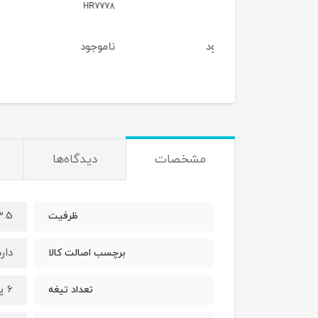
HR7778
FC9
وجود
ناموجود
ناموجود
مشخصات
دیدگاه‌ها
3.5 لیت
ظرفیت
دارد
برچسب اصالت کالا
6 پره
تعداد تیغه