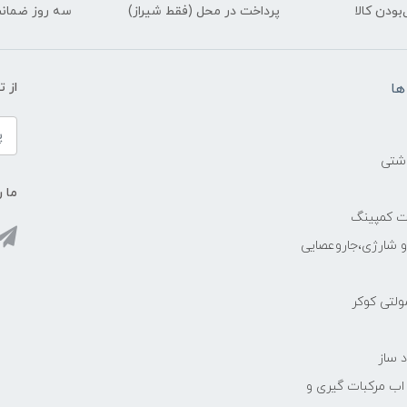
ودن کالا
پرداخت در محل (فقط شیراز)
سه روز ضمانت
ها
از 
اشتی
ما ر
ات کمپینگ
رو شارژی،جاروعصایی
مولتی کوکر
 ساز
 اب مرکبات گیری و