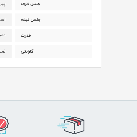
پیر
جنس ظرف
است
جنس تیغه
1800 و
قدرت
ضمان
گارانتی