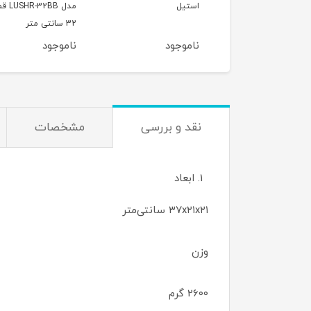
یل
مدل LUSHR-32BB قطر
مدل R-28BB
32 سانتی متر
28 سانتی متر
موجود
ناموجود
ناموجود
نقد و بررسی
مشخصات
ابعاد
۳۷x۲۱x۲۱ سانتی‌متر
وزن
2600 گرم