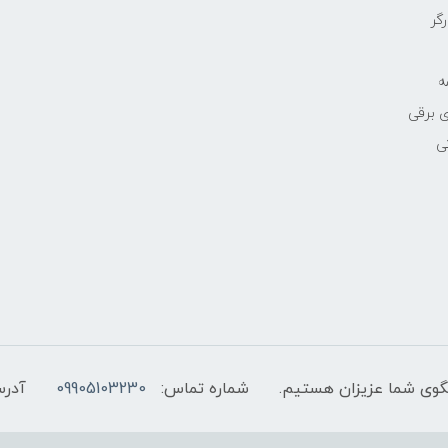
رگر
ه
 برقی
ی
شماره تماس:
09905103230
آدرس