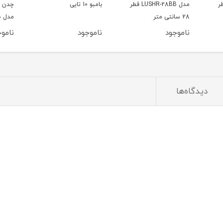
LUSH قطر
بامبو 10 تایی
چدن مشکی لایف اسمایل
مدل LUP-6BB
3BB شامل 6 پارچه
ناموجود
ناموجود
نامو
دیدگاه‌ها