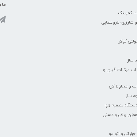
ما ر
ات کمپینگ
رو شارژی،جاروعصایی
مولتی کوکر
 ساز
 اب مرکبات گیری و
یاب و مخلوط کن
ه ساز
دستگاه تصفیه هوا
مزن برقی و دستی
رارتی و اتو مو