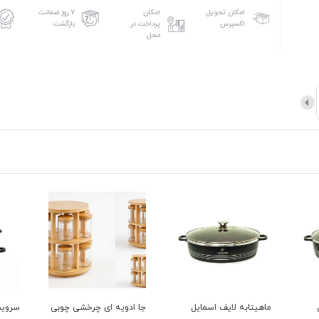
امکان تحویل
امکان
۷ روز ضمانت
اکسپرس
پرداخت در
بازگشت
محل
جا ادویه ای چرخشی چوبی
سرویس قابلمه 6 پارچه
سرویس