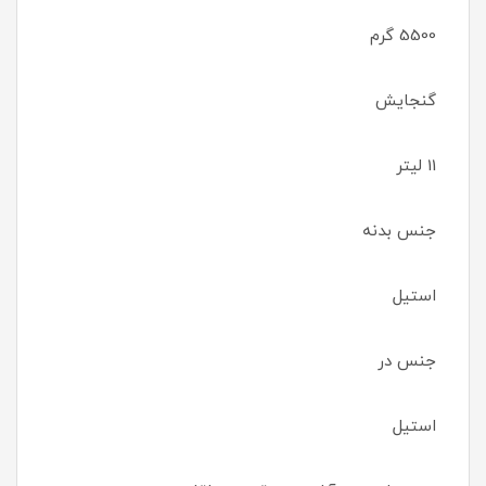
5500 گرم
گنجایش
11 لیتر
جنس بدنه
استیل
جنس در
استیل