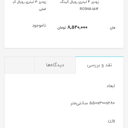
زودپز 4 لیتری رویال کینگ
زودپز 3 لیتری رویال کینگ
ROSHA-1514
اصلی
پارچ
2- 8
ناموجود
نام
8,520,000
مان
تومان
نقد و بررسی
دیدگاه‌ها
ابعاد
۵۵۰x۳۰۰x۲۸۰ سانتی‌متر
وزن