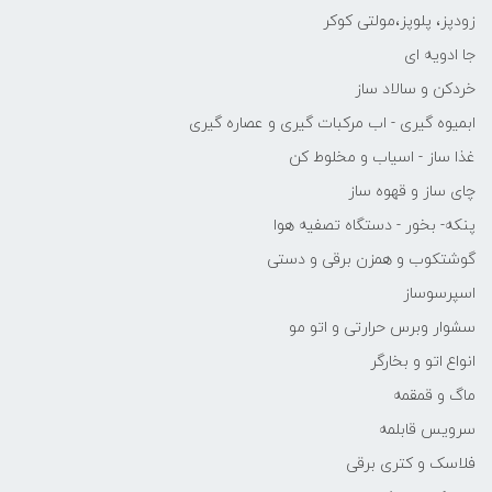
زودپز، پلوپز،مولتی کوکر
جا ادویه ای
خردکن و سالاد ساز
ابمیوه گیری - اب مرکبات گیری و عصاره گیری
غذا ساز - اسیاب و مخلوط کن
چای ساز و قهوه ساز
پنکه- بخور - دستگاه تصفیه هوا
گوشتکوب و همزن برقی و دستی
اسپرسوساز
سشوار وبرس حرارتی و اتو مو
انواع اتو و بخارگر
ماگ و قمقمه
سرویس قابلمه
فلاسک و کتری برقی