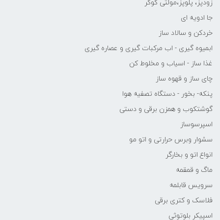
زودپز، پلوپز،مولتی کوکر
جا ادویه ای
خردکن و سالاد ساز
ابمیوه گیری - اب مرکبات گیری و عصاره گیری
غذا ساز - اسیاب و مخلوط کن
چای ساز و قهوه ساز
پنکه- بخور - دستگاه تصفیه هوا
گوشتکوب و همزن برقی و دستی
اسپرسوساز
سشوار وبرس حرارتی و اتو مو
انواع اتو و بخارگر
ماگ و قمقمه
سرویس قابلمه
فلاسک و کتری برقی
اسپیکر بلوتوثی