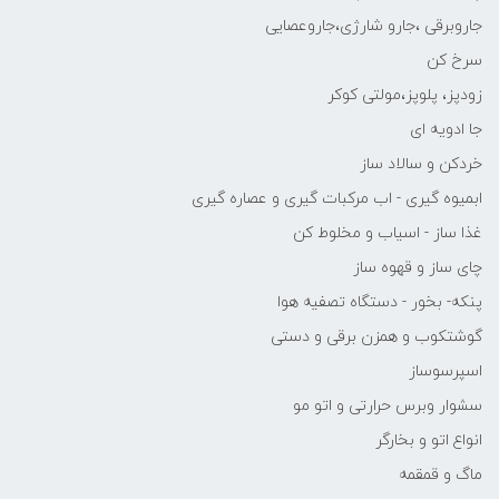
جاروبرقی ،جارو شارژی،جاروعصایی
سرخ کن
زودپز، پلوپز،مولتی کوکر
جا ادویه ای
خردکن و سالاد ساز
ابمیوه گیری - اب مرکبات گیری و عصاره گیری
غذا ساز - اسیاب و مخلوط کن
چای ساز و قهوه ساز
پنکه- بخور - دستگاه تصفیه هوا
گوشتکوب و همزن برقی و دستی
اسپرسوساز
سشوار وبرس حرارتی و اتو مو
انواع اتو و بخارگر
ماگ و قمقمه