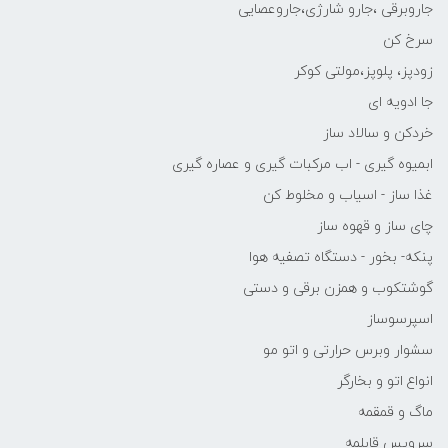
جاروبرقی ،جارو شارژی،جاروعصایی
سرخ کن
زودپز، پلوپز،مولتی کوکر
جا ادویه ای
خردکن و سالاد ساز
ابمیوه گیری - اب مرکبات گیری و عصاره گیری
غذا ساز - اسیاب و مخلوط کن
چای ساز و قهوه ساز
پنکه- بخور - دستگاه تصفیه هوا
گوشتکوب و همزن برقی و دستی
اسپرسوساز
سشوار وبرس حرارتی و اتو مو
انواع اتو و بخارگر
ماگ و قمقمه
سرویس قابلمه