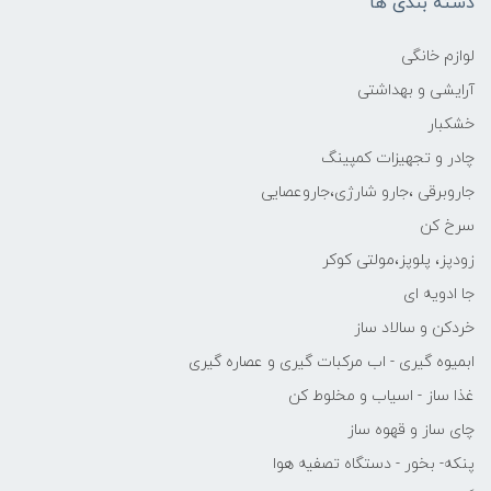
دسته بندی ها
لوازم خانگی
آرایشی و بهداشتی
خشکبار
چادر و تجهیزات کمپینگ
جاروبرقی ،جارو شارژی،جاروعصایی
سرخ کن
زودپز، پلوپز،مولتی کوکر
جا ادویه ای
خردکن و سالاد ساز
ابمیوه گیری - اب مرکبات گیری و عصاره گیری
غذا ساز - اسیاب و مخلوط کن
چای ساز و قهوه ساز
پنکه- بخور - دستگاه تصفیه هوا