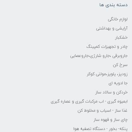
دسته بندی ها
لوازم خانگی
آرایشی و بهداشتی
خشکبار
چادر و تجهیزات کمپینگ
جاروبرقی ،جارو شارژی،جاروعصایی
سرخ کن
زودپز، پلوپز،مولتی کوکر
جا ادویه ای
خردکن و سالاد ساز
ابمیوه گیری - اب مرکبات گیری و عصاره گیری
غذا ساز - اسیاب و مخلوط کن
چای ساز و قهوه ساز
پنکه- بخور - دستگاه تصفیه هوا