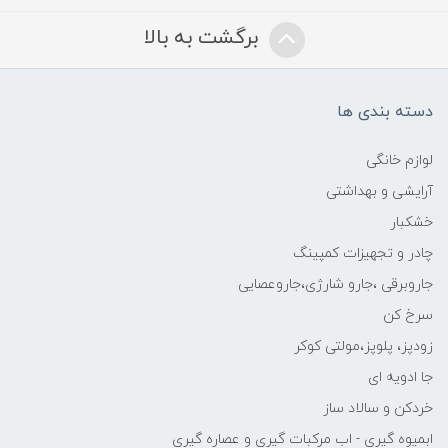
برگشت به بالا
دسته بندی ها
لوازم خانگی
آرایشی و بهداشتی
خشکبار
چادر و تجهیزات کمپینگ
جاروبرقی ،جارو شارژی،جاروعصایی
سرخ کن
زودپز، پلوپز،مولتی کوکر
جا ادویه ای
خردکن و سالاد ساز
ابمیوه گیری - اب مرکبات گیری و عصاره گیری