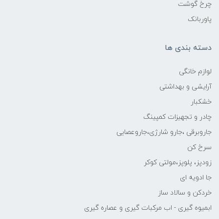
چرخ گوشت
پاوربانک
دسته بندی ها
لوازم خانگی
آرایشی و بهداشتی
خشکبار
چادر و تجهیزات کمپینگ
جاروبرقی ،جارو شارژی،جاروعصایی
سرخ کن
زودپز، پلوپز،مولتی کوکر
جا ادویه ای
خردکن و سالاد ساز
ابمیوه گیری - اب مرکبات گیری و عصاره گیری