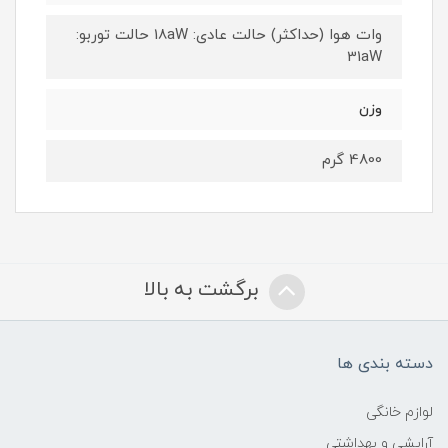
وات هوا (حداکثر) حالت عادی: 18aW حالت توربو:
31aW
وزن
4800 گرم
برگشت به بالا
دسته بندی ها
لوازم خانگی
آرایشی و بهداشتی