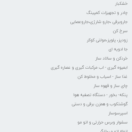
خشکبار
چادر و تجهیزات کمپینگ
جاروبرقی ،جارو شارژی،جاروعصایی
سرخ کن
زودپز، پلوپز،مولتی کوکر
جا ادویه ای
خردکن و سالاد ساز
ابمیوه گیری - اب مرکبات گیری و عصاره گیری
غذا ساز - اسیاب و مخلوط کن
چای ساز و قهوه ساز
پنکه- بخور - دستگاه تصفیه هوا
گوشتکوب و همزن برقی و دستی
اسپرسوساز
سشوار وبرس حرارتی و اتو مو
انواع اتو و بخارگر