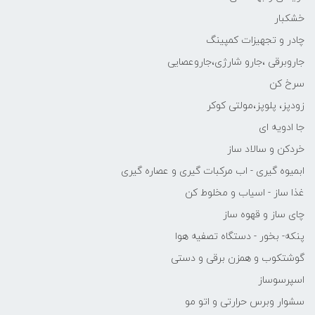
خشکبار
چادر و تجهیزات کمپینگ
جاروبرقی ،جارو شارژی،جاروعصایی
سرخ کن
زودپز، پلوپز،مولتی کوکر
جا ادویه ای
خردکن و سالاد ساز
ابمیوه گیری - اب مرکبات گیری و عصاره گیری
غذا ساز - اسیاب و مخلوط کن
چای ساز و قهوه ساز
پنکه- بخور - دستگاه تصفیه هوا
گوشتکوب و همزن برقی و دستی
اسپرسوساز
سشوار وبرس حرارتی و اتو مو