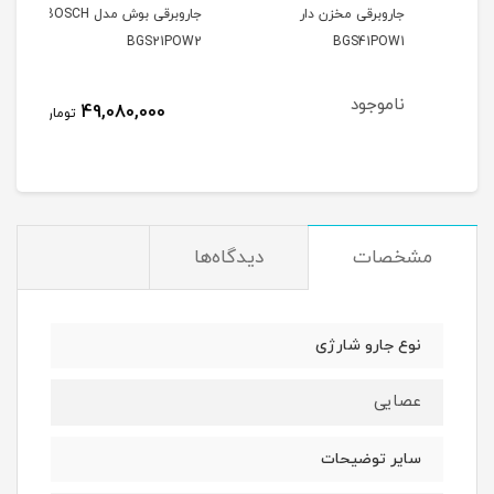
جاروبرقی مخزن دار
جاروبرقی بوش مدل BOSCH
220
BGS21POW2
BGS41POW1
ناموجود
نام
49,080,000
تومان
مشخصات
دیدگاه‌ها
نوع جارو شارژی
عصایی
سایر توضیحات