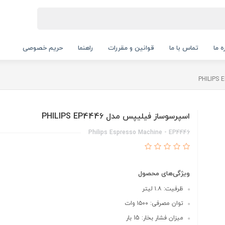
ه ما
تماس با ما
قوانین و مقررات
راهنما
حریم خصوصی
اسپرسوساز فیلیپس مدل PHILIPS EP4446
Philips Espresso Machine - EP4446
ویژگی‌های محصول
ظرفیت: ۱.۸ لیتر
توان مصرفی: ۱۵۰۰ وات
میزان فشار بخار: 15 بار