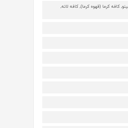
و, کافه کرما (قهوه کرما), کافه لاته,