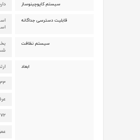
دارد
سیستم کاپوچینوساز
اسپ
قابلیت دسترسی جداگانه
اسپ
بخش
سیستم نظافت
شستشو, برن
ارت
ابعاد
433 میل
عر
372 میلی
عم