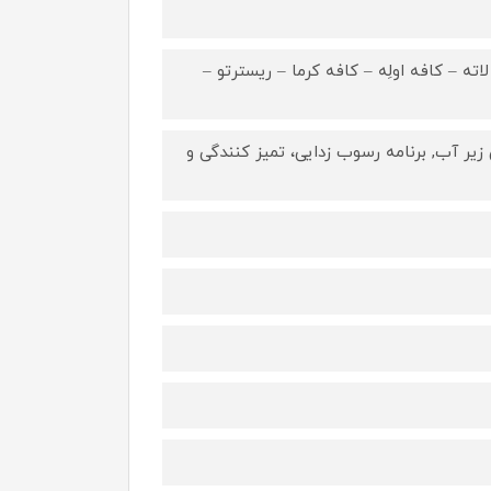
ته – کافه اولِه – کافه کرما – ریسترتو –
ر آب, برنامه رسوب زدایی، تمیز کنندگی و