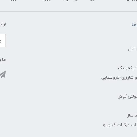
ها
از 
اشتی
ما ر
ات کمپینگ
رو شارژی،جاروعصایی
مولتی کوکر
 ساز
 اب مرکبات گیری و