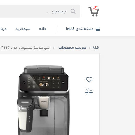
دسته‌بندی کالاها
خانه
سبدخرید
دربار
خانه
فهرست محصولات
اسپرسوساز فیلیپس مدل PHILIPS EP4446