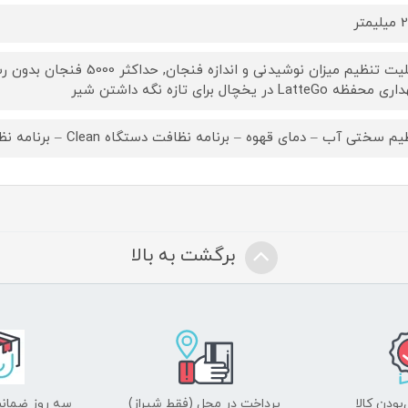
متر
فظه LatteGo در یخچال برای تازه نگه داشتن شیر
 سختی آب – دمای قهوه – برنامه نظافت دستگاه Clean – برنامه نظافت Quick Clean برای مخزن شیر
برگشت به بالا
ودن کالا
پرداخت در محل (فقط شیراز)
سه روز ضمانت