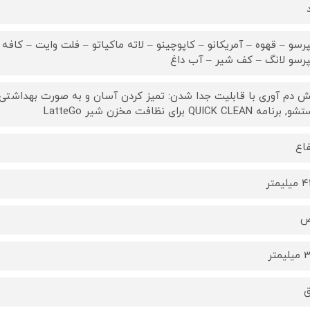
رسو – قهوه – آمریکانو – کاپوچینو – لاته ماکیاتو – فلت وایت – کافه لا
رسو لانگ – کف شیر – آب داغ
 دم آوری با قابلیت جدا شدن: تمیز کردن آسان و به صورت بهداشتی زی
امه QUICK CLEAN برای نظافت مخزن شیر LatteGo
فاع
یمتر
ض
متر
ق