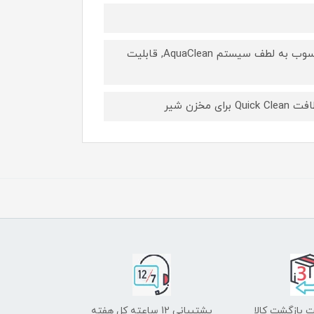
قابلیت تنظیم میزان نوشیدنی و اندازه فنجان, حداکثر 5000 فنجان بدون رسوب به لطف سیستم AquaClean, قابلیت
 بازگشت کالا
پشتیبانی 12 ساعته کل هفته