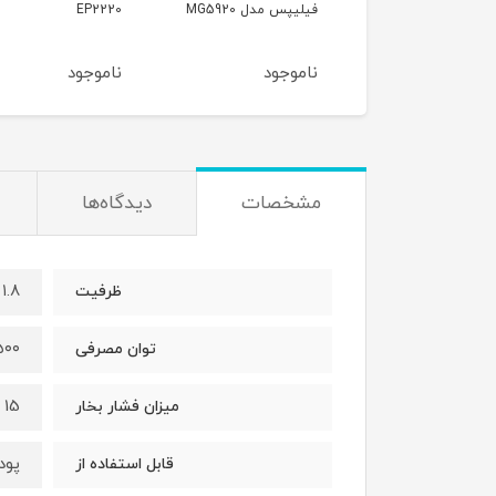
یپس مدل MG5920
EP2220
HD2151
موجود
ناموجود
ناموجود
مشخصات
دیدگاه‌ها
۱.۸ لیتر
ظرفیت
۱۵۰۰ و
توان مصرفی
15 بار
میزان فشار بخار
پود
قابل استفاده از