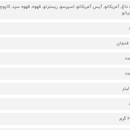
داغ, آمریکانو, آیس آمریکانو, اسپرسو, ریسترتو, قهوه, قهوه سرد, کاپوچین
یاتو
رم