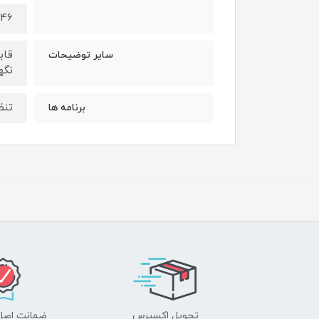
246 میلی
سایر توضیحات
نگهداری مح
تنظیم
برنامه ها
تحویل اکسپرس
ضمانت اصل‌ب