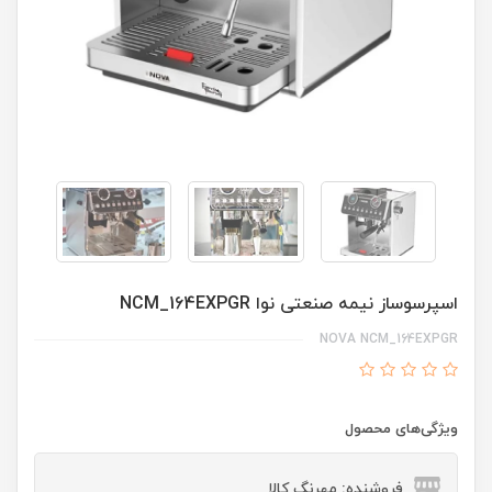
اسپرسوساز نیمه صنعتی نوا NCM_164EXPGR
NOVA NCM_164EXPGR
ویژگی‌های محصول
فروشنده: مهرنگ کالا