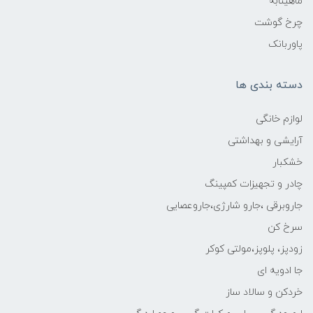
ماهیتابه
چرخ گوشت
پاوربانک
دسته بندی ها
لوازم خانگی
آرایشی و بهداشتی
خشکبار
چادر و تجهیزات کمپینگ
جاروبرقی ،جارو شارژی،جاروعصایی
سرخ کن
زودپز، پلوپز،مولتی کوکر
جا ادویه ای
خردکن و سالاد ساز