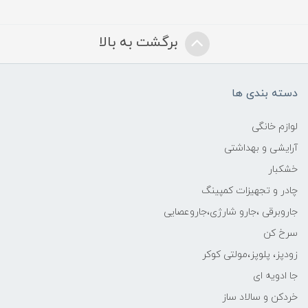
برگشت به بالا
دسته بندی ها
لوازم خانگی
آرایشی و بهداشتی
خشکبار
چادر و تجهیزات کمپینگ
جاروبرقی ،جارو شارژی،جاروعصایی
سرخ کن
زودپز، پلوپز،مولتی کوکر
جا ادویه ای
خردکن و سالاد ساز