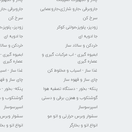
جاروبرقی ،جارو شارژی،جاروعصایی
جاروبرقی ،جا
سرخ کن
سرخ کن
زودپز، پلوپز،مولتی کوکر
زودپز، پلوپز،
جا ادویه ای
جا ادویه ای
خردکن و سالاد ساز
خردکن و سالاد
ابمیوه گیری - اب مرکبات گیری و
ابمیوه گیری -
عصاره گیری
عصاره گیری
غذا ساز - اسیاب و مخلوط کن
غذا ساز - اس
چای ساز و قهوه ساز
چای ساز و قهو
پنکه- بخور - دستگاه تصفیه هوا
پنکه- بخور - 
گوشتکوب و همزن برقی و دستی
گوشتکوب و ه
اسپرسوساز
اسپرسوساز
سشوار وبرس حرارتی و اتو مو
سشوار وبرس ح
انواع اتو و بخارگر
انواع اتو و بخا