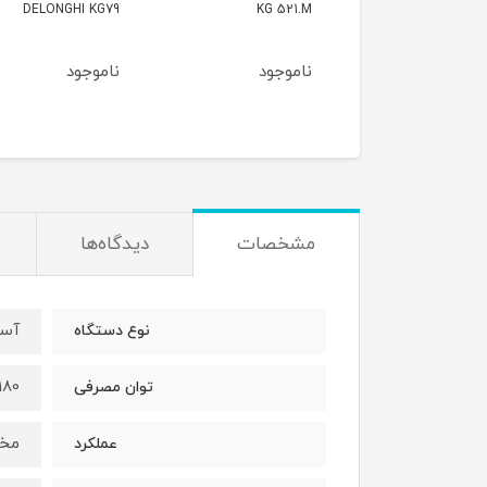
127EXPS
DELONGHI KG79
KG 52
وجود
ناموجود
ناموجود
مشخصات
دیدگاه‌ها
آسی
نوع دستگاه
180 وات
توان مصرفی
مخت
عملکرد