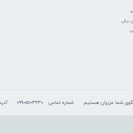
ه
 برقی
ی
شماره تماس:
09905103230
آدرس