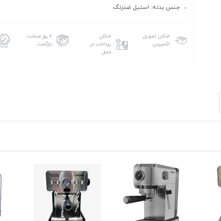
جنس بدنه: استیل ضدزنگ
امکان تحویل
امکان
۷ روز ضمانت
اکسپرس
پرداخت در
بازگشت
محل