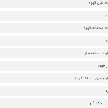
اد نازل قهوه
اد محفظه قهوه
د
لیت استفاده از
ر قهوه
یم میزان غلظت قهوه
د
ی چکه گیر