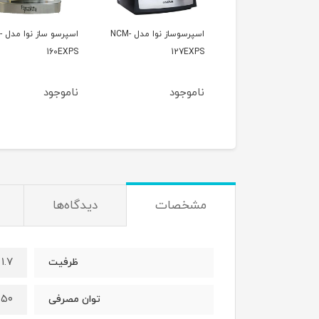
اسپرسوساز نوا مدل NCM-
اسپرسو ساز نوا مدل NCM-
اسپرسو
157 EXPS
160EXPS
127E
وجود
ناموجود
ناموجود
مشخصات
دیدگاه‌ها
۱.۷ liter
ظرفیت
۵۰ w
توان مصرفی