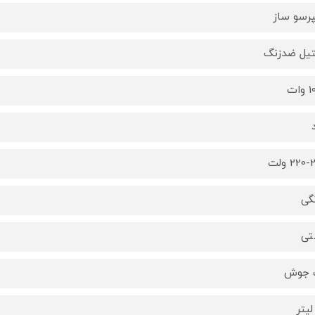
رسو ساز
یل ضدزنگ
ات
220 ولت
گی
تی
 جوش