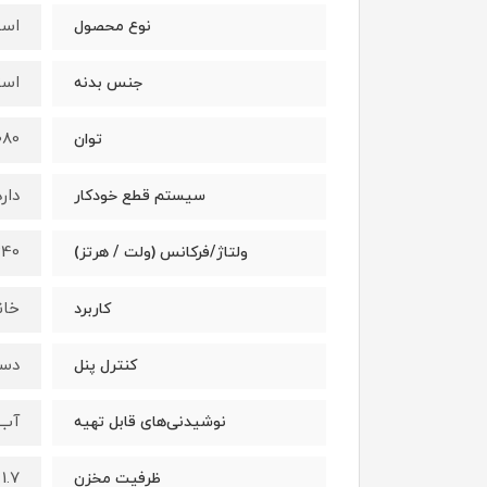
اسپ
نوع محصول
است
جنس بدنه
1080 و
توان
دارد
سیستم قطع خودکار
-240
ولتاژ/فرکانس (ولت / هرتز)
خان
کاربرد
دس
کنترل پنل
آب
نوشیدنی‌های قابل تهیه
1.7 لیتر
ظرفیت مخزن