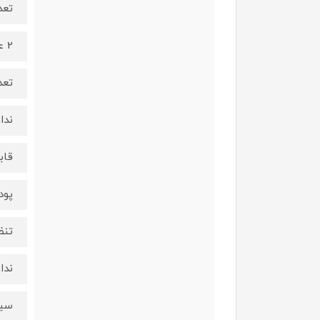
تعد
2 عدد
تعد
ندار
قاب
پود
تنظ
ندار
سین