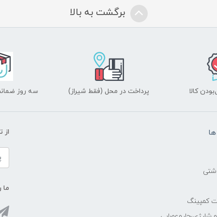
برگشت به بالا
ودن کالا
پرداخت در محل (فقط شیراز)
سه روز ضمانت
ها
از 
اشتی
ما ر
ات کمپینگ
رو شارژی،جاروعصایی