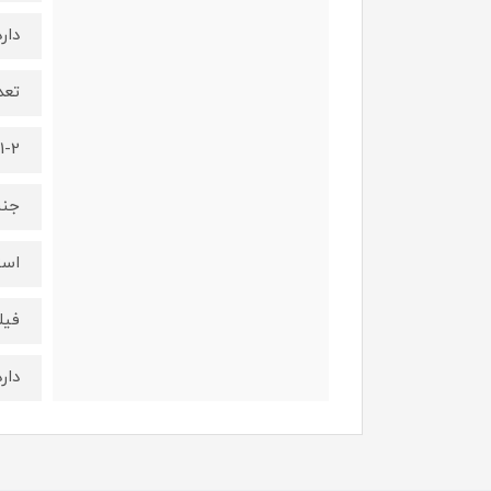
دارد
تعد
1-2 فنجان
جنس
است
فیل
دارد