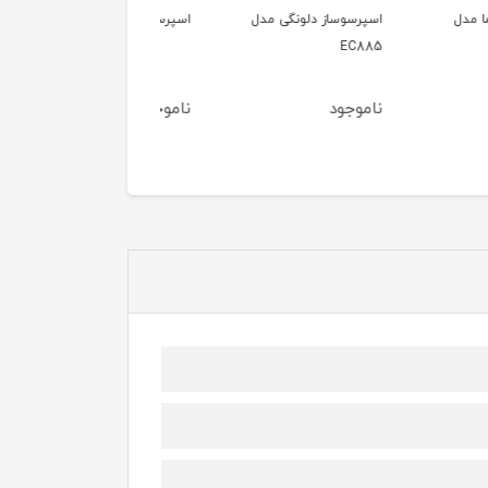
وساز دلونگی مدل
اسپرسوساز بارنی 7032-BR
اسپرسوساز نیمه
E
اتوماتیک بارنی 7020
ود
ناموجود
ناموجود