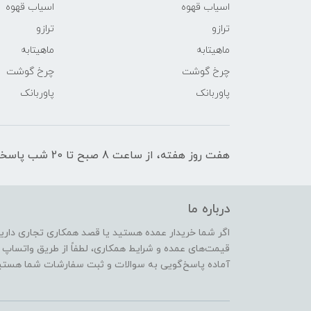
اسیاب قهوه
اسیاب قهوه
ترازو
ترازو
ماهیتابه
ماهیتابه
چرخ گوشت
چرخ گوشت
پاوربانک
پاوربانک
هفت روز هفته، از ساعت 8 صبح تا 20 شب پاسخگوی شما عزیزان هستیم.
درباره ما
اگر شما خریدار عمده هستید یا قصد همکاری تجاری دارید،
قیمت‌های عمده و شرایط همکاری، لطفاً از طریق واتساپ یا
آماده پاسخ‌گویی به سوالات و ثبت سفارشات شما هستی