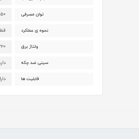
1350 
توان مصرفی
قطع
نحوه ی عملکرد
220 ول
ولتاژ برق
دارد
سینی ضد چکه
دار
قابلیت ها