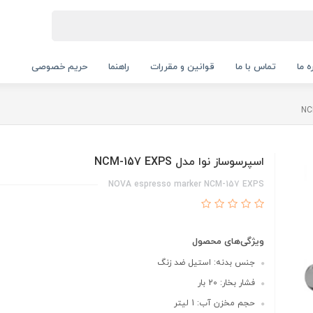
ه ما
تماس با ما
قوانین و مقررات
راهنما
حریم خصوصی
اسپرسوساز نوا مدل NCM-157 EXPS
NOVA espresso marker NCM-157 EXPS
ویژگی‌های محصول
جنس بدنه: استیل ضد زنگ
فشار بخار: 20 بار
حجم مخزن آب: 1 لیتر