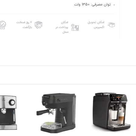
توان مصرفی: 1350 وات
امکان تحویل
امکان
۷ روز ضمانت
اکسپرس
پرداخت در
بازگشت
محل