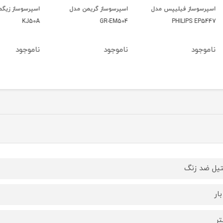
مدل
اسپرسوساز گریمن مدل
اسپرسوساز زیگما مدل
اسپرس
C885
KJ50A
GR-EM504
ناموجود
ناموجود
ناموج
یل ضد زنگ