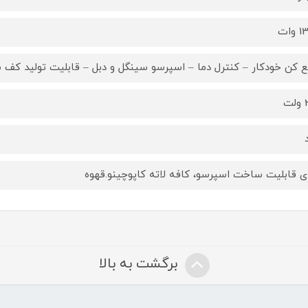
وات
 کن خودکار – کنترل دما – اسپرسو سینگل و دبل – قابلیت تولید کف 
ت
ای قابلیت ساخت اسپرسو، کافه لاته کاپوچینو.قهوه
برگشت به بالا