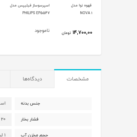
اب قهوه نوا مدل
اسپرسوساز فیلیپس مدل
اسپرسوساز فیلیپس 
PHILIPS EP5447
PHILIPS EP5547
NOVA 366
ناموجود
ناموجود
14,700,000
تومان
مشخصات
دیدگاه‌ها
است
جنس بدنه
20 بار
فشار بخار
1 لیتر
حجم مخزن آب