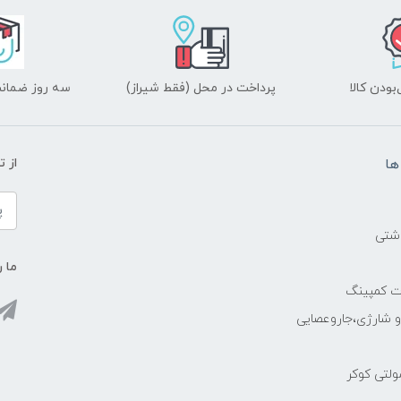
ودن کالا
پرداخت در محل (فقط شیراز)
سه روز ضمانت
ها
از 
اشتی
ما ر
ات کمپینگ
رو شارژی،جاروعصایی
مولتی کوکر