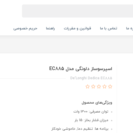
ه ما
تماس با ما
قوانین و مقررات
راهنما
حریم خصوصی
اسپرسوساز دلونگی مدل EC885
De'Longhi Dedica EC885
ویژگی‌های محصول
توان مصرفی: ۱۳۰۰ وات
میزان فشار بخار: 15 بار
برنامه ها: تنظیم دما, خاموشی خودکار