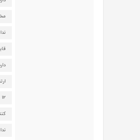
دارد
مخز
ندار
قاب
دارد
ارت
12 سانتیمتر
کنت
ندار