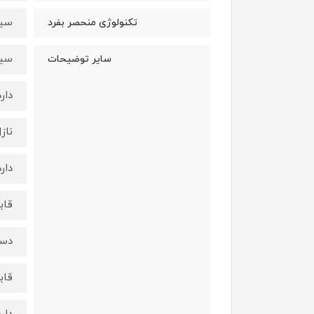
سیس
تکنولوژی منحصر بفرد
سیس
سایر توضیحات
دارد
ناز
دارد
قاب
دس
قاب