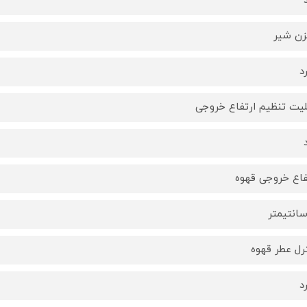
ن شیر
د
لیت تنظیم ارتفاع خروجی
فاع خروجی قهوه
رل عطر قهوه
د