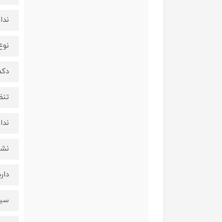
ندار
نوع
دکم
تنظ
ندار
نشا
دارد
سین