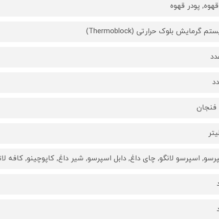
قهوه, پودر قهوه
م گرمایش بلوک حرارتی (Thermoblock)
رسو, اسپرسو لانگو, چای داغ, دابل اسپرسو, شیر داغ, کاپوچینو, کافه لاته