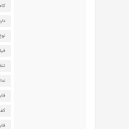
کاه
دارد
نوع
فیل
تنظ
ندار
قاب
کف
قاب