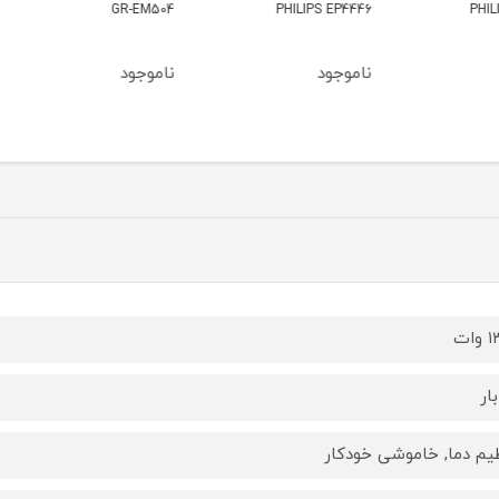
521.M
GR-EM504
PHILIPS EP4446
ناموجود
ناموجود
ناموج
ات
یم دما, خاموشی خودکار