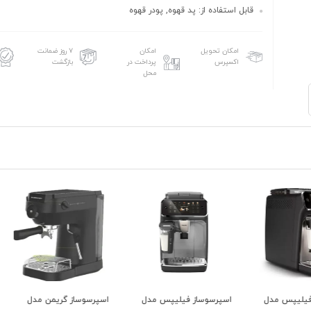
قابل استفاده از: پد قهوه, پودر قهوه
امکان تحویل
امکان
۷ روز ضمانت
اکسپرس
پرداخت در
بازگشت
محل
مدل
اسپرسوساز فیلیپس مدل
اسپرسوساز گریمن مدل
آسیاب