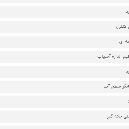
د
 کنترل
ه ای
یم اندازه آسیاب
د
نگر سطح آب
ی چکه گیر