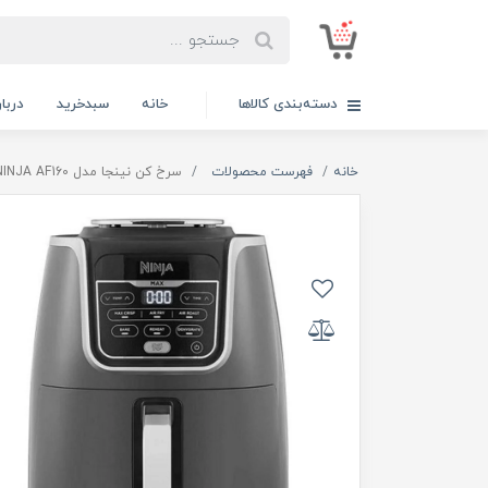
دسته‌بندی کالاها
خانه
سبدخرید
دربار
خانه
فهرست محصولات
سرخ کن نینجا مدل NINJA AF160