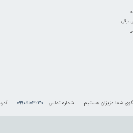
ه
 برقی
ی
شماره تماس:
09905103230
آدرس