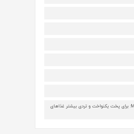
پخت ۵۰ درصد سریعتر از فرهای فن دار, حالت stand by, فناوری Max Crisp: برای پخت یکنواخت و تردی بیشتر غذاهای