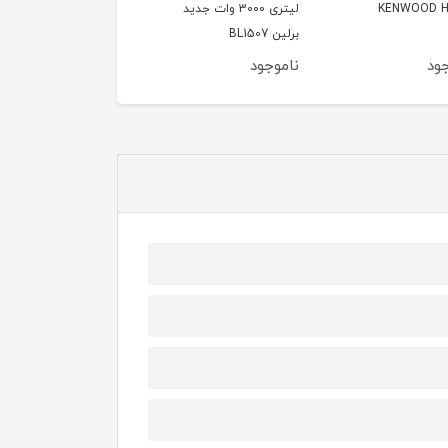
لیتری 3000 وات جدید
PHILIPS NA332
سیلورکرست
B
ود
ناموجود
ناموجود