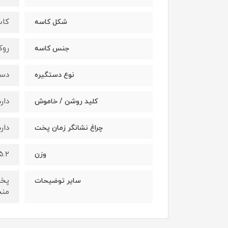
کاس
شکل کاسه
رو
جنس کاسه
دست
نوع دستگیره
دارد
کلید روشن / خاموش
دارد
چراغ نشانگر زمان پخت
5.2 کیلوگر
وزن
سایر توضیحات
منجمد