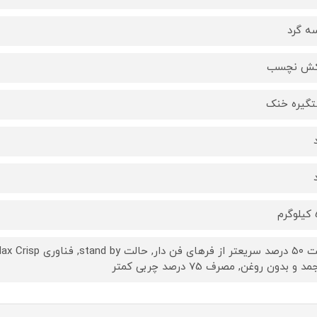
ه گرد
کش نچسب
گیره خنک
م
 و بدون روغن, مصرف 75 درصد چربی کمتر