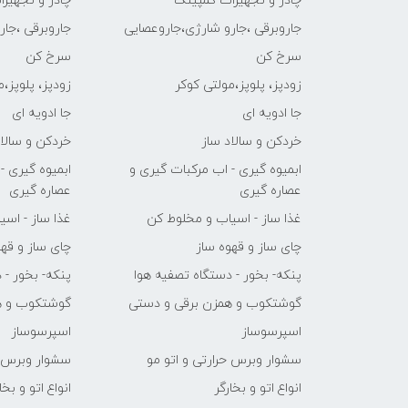
چادر و تجهیزات کمپینگ
چادر و تجهیز
جاروبرقی ،جارو شارژی،جاروعصایی
جاروبرقی ،جا
سرخ کن
سرخ کن
زودپز، پلوپز،مولتی کوکر
زودپز، پلوپز،
جا ادویه ای
جا ادویه ای
خردکن و سالاد ساز
خردکن و سالاد
ابمیوه گیری - اب مرکبات گیری و
ابمیوه گیری -
عصاره گیری
عصاره گیری
غذا ساز - اسیاب و مخلوط کن
غذا ساز - اس
چای ساز و قهوه ساز
چای ساز و قهو
پنکه- بخور - دستگاه تصفیه هوا
پنکه- بخور - 
گوشتکوب و همزن برقی و دستی
گوشتکوب و ه
اسپرسوساز
اسپرسوساز
سشوار وبرس حرارتی و اتو مو
سشوار وبرس ح
انواع اتو و بخارگر
انواع اتو و بخا