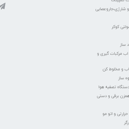
ات کمپینگ
رو شارژی،جاروعصایی
مولتی کوکر
 ساز
 اب مرکبات گیری و
یاب و مخلوط کن
ه ساز
دستگاه تصفیه هوا
مزن برقی و دستی
رارتی و اتو مو
رگر