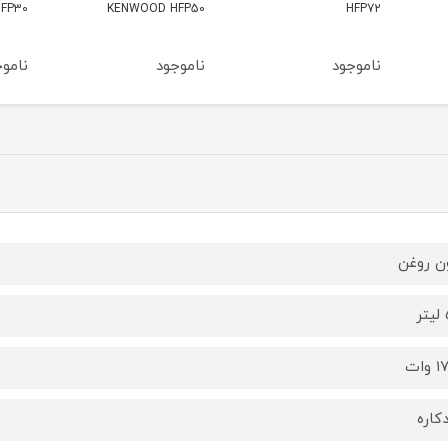
KENWOOD HFP30
KENWOOD HFP50
برلین L1507
ناموجود
ناموجود
ناموج
ن روغن
ر
وات
کاره