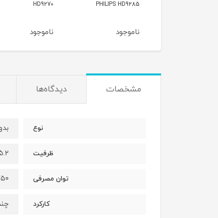
HFP72
HD9270
PHILIPS HD9
وجود
ناموجود
ناموجود
مشخصات
دیدگاه‌ها
بدو
نوع
۵.۲ لیت
ظرفیت
۱۷۵۰ 
توان مصرفی
چند
کارکرد