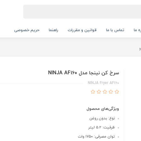
ه ما
تماس با ما
قوانین و مقررات
راهنما
حریم خصوصی
سرخ کن نینجا مدل NINJA AF160
NINJA Fryer AF160
ویژگی‌های محصول
نوع: بدون روغن
ظرفیت: ۵.۲ لیتر
توان مصرفی: ۱۷۵۰ وات