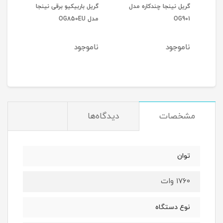
گریل نینجا چندکاره مدل
گریل باربیکیو برقی نینجا
غذاسا
OG901
مدل OG850EU
ناموجود
ناموجود
نام
مشخصات
دیدگاه‌ها
توان
۱۷۶۰ وات
نوع دستگاه