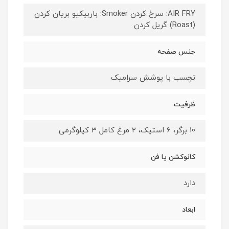
AIR FRY: سرخ کردن Smoker: باربیکیو بریان کردن
(Roast) گریل کردن
جنس صفحه
نچسب با پوشش سرامیک
ظرفیت
10 برگر، 6 استیک، 2 مرغ کامل 3 کیلوگرمی
کانوکشن یا فن
دارد
ابعاد