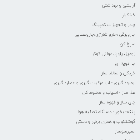
آرایشی و بهداشتی
خشکبار
چادر و تجهیزات کمپینگ
جاروبرقی ،جارو شارژی،جاروعصایی
سرخ کن
زودپز، پلوپز،مولتی کوکر
جا ادویه ای
خردکن و سالاد ساز
ابمیوه گیری - اب مرکبات گیری و عصاره گیری
غذا ساز - اسیاب و مخلوط کن
چای ساز و قهوه ساز
پنکه- بخور - دستگاه تصفیه هوا
گوشتکوب و همزن برقی و دستی
اسپرسوساز