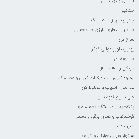
آرایشی و بهداشتی
خشکبار
چادر و تجهیزات کمپینگ
جاروبرقی ،جارو شارژی،جاروعصایی
سرخ کن
زودپز، پلوپز،مولتی کوکر
جا ادویه ای
خردکن و سالاد ساز
ابمیوه گیری - اب مرکبات گیری و عصاره گیری
غذا ساز - اسیاب و مخلوط کن
چای ساز و قهوه ساز
پنکه- بخور - دستگاه تصفیه هوا
گوشتکوب و همزن برقی و دستی
اسپرسوساز
سشوار وبرس حرارتی و اتو مو