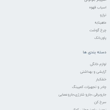
اسیاب قهوه
ترازو
ماهیتابه
چرخ گوشت
پاوربانک
دسته بندی ها
لوازم خانگی
آرایشی و بهداشتی
خشکبار
چادر و تجهیزات کمپینگ
جاروبرقی ،جارو شارژی،جاروعصایی
سرخ کن
زودپز، پلوپز،مولتی کوکر