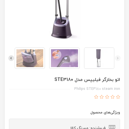
اتو بخارگر فیلیپس مدل STE3180
Philips STE3180 steam iron
ویژگی‌های محصول
فروشنده: مهرنگ کالا