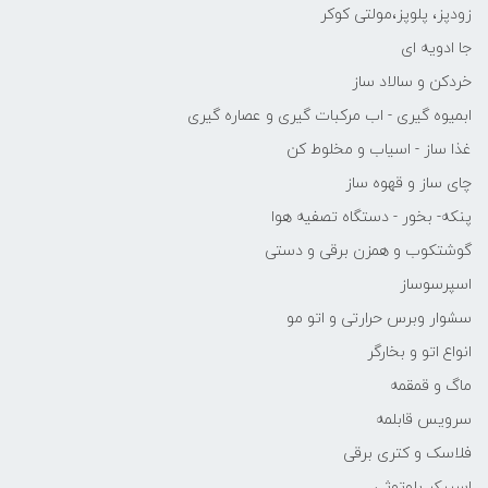
زودپز، پلوپز،مولتی کوکر
جا ادویه ای
خردکن و سالاد ساز
ابمیوه گیری - اب مرکبات گیری و عصاره گیری
غذا ساز - اسیاب و مخلوط کن
چای ساز و قهوه ساز
پنکه- بخور - دستگاه تصفیه هوا
گوشتکوب و همزن برقی و دستی
اسپرسوساز
سشوار وبرس حرارتی و اتو مو
انواع اتو و بخارگر
ماگ و قمقمه
سرویس قابلمه
فلاسک و کتری برقی
اسپیکر بلوتوثی