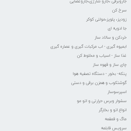
جاروبرقی ،جارو شارژی،جاروعصایی
سرخ کن
زودپز، پلوپز،مولتی کوکر
جا ادویه ای
خردکن و سالاد ساز
ابمیوه گیری - اب مرکبات گیری و عصاره گیری
غذا ساز - اسیاب و مخلوط کن
چای ساز و قهوه ساز
پنکه- بخور - دستگاه تصفیه هوا
گوشتکوب و همزن برقی و دستی
اسپرسوساز
سشوار وبرس حرارتی و اتو مو
انواع اتو و بخارگر
ماگ و قمقمه
سرویس قابلمه