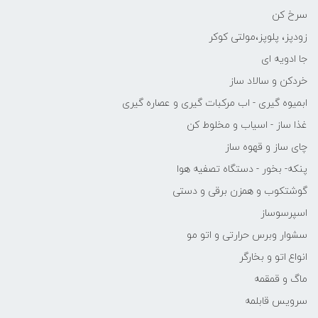
سرخ کن
زودپز، پلوپز،مولتی کوکر
جا ادویه ای
خردکن و سالاد ساز
ابمیوه گیری - اب مرکبات گیری و عصاره گیری
غذا ساز - اسیاب و مخلوط کن
چای ساز و قهوه ساز
پنکه- بخور - دستگاه تصفیه هوا
گوشتکوب و همزن برقی و دستی
اسپرسوساز
سشوار وبرس حرارتی و اتو مو
انواع اتو و بخارگر
ماگ و قمقمه
سرویس قابلمه