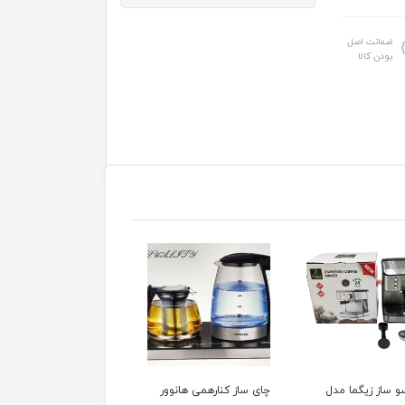
ضمانت اصل
بودن کالا
ز کنارهمی هانوور
آبسردکن توشیبا مدل
سرخ کن شارپ مدل KF-