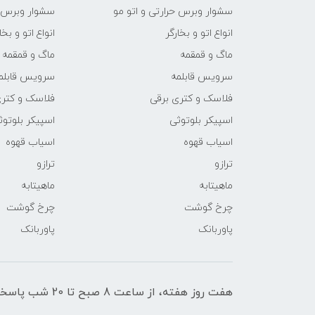
سشوار وبرس حرارتی و اتو مو
سشوار وبرس ح
انواع اتو و بخارگر
انواع اتو و بخا
ماگ و قمقمه
ماگ و قمقمه
سرویس قابلمه
سرویس قابلم
فلاسک و کتری برقی
فلاسک و کتری
اسپیکر بلوتوثی
اسپیکر بلوتوث
اسیاب قهوه
اسیاب قهوه
ترازو
ترازو
ماهیتابه
ماهیتابه
چرخ گوشت
چرخ گوشت
پاوربانک
پاوربانک
هفت روز هفته، از ساعت 8 صبح تا 20 شب پاسخگوی شما عزیزان هستیم.