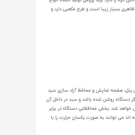
شابه از قدرت بالایی برخوردار است. این دستگاه قابلیت تنظیم دما بین 80 تا 200 درجه سانتی گراد را دارد. برند پروفی تولید کننده انواع
که سرخ کن پروفی کوک 1177 از بهترین محصولات آن می باشد. سرخ کن پروفی کوک 1177 از نظر ظاهری بسیار زیبا است و طرح مکعبی دارد و
ل پنل، صفحه نمایش و محافظ آزاد سازی سبد
آن قرار گرفته باشد. اگر دستگاه روشن شده باشد و سبد در داخل آن
اند. فن تا 20 ثانیه کار می کند و سپس خاموش خواهد شد. بخش محافظتی دستگاه در برابر
 اند می توانند به صورت یکسان حرارت را با