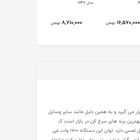
AF70RT-S3
RWF-W1766TU(K)
ناموجود
ناموجود
8,710,000
تومان
ر می گیرد و به همین دلیل مانند سایر وسایل
 کاملی از این وسیله را داشته باشید تا بتوانید خرید قابل قبولی انجام دهید. سرخ کن پروفی کوک 1177 از بهترین برند های سرخ کن در بازار است ک
ساخت چین و تحت لیسانس آلمان می باشد. سرخ کن پروفی کوک 1177 دارای صفحه نمایش دیجیتالی است وکنترل پنل لمسی دارد. توان این دستگاه 1700 وات می