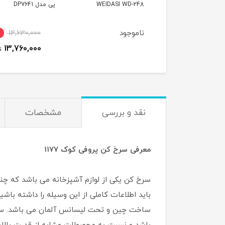
WEIDASI WD-
پی مدل DP7641
28
وجود
6٪
14,630,000
2,480,000
ت
13,760,000
تومان
نقد و بررسی
مشخصات
معرفی سرخ کن پروفی کوک 1177
سرخ کن یکی از لوازم آشپزخانه می باشد که چند