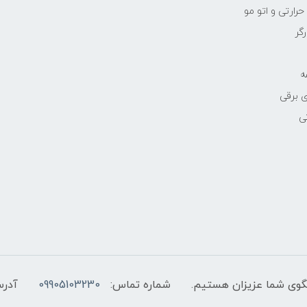
رارتی و اتو مو
رگر
ه
 برقی
ی
شماره تماس:
09905103230
آدرس