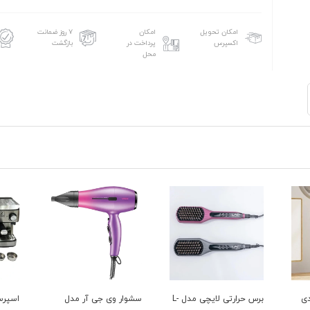
امکان تحویل
امکان
۷ روز ضمانت
اکسپرس
پرداخت در
بازگشت
محل
برس حرارتی لایچی مدل L-
سشوار وی جی آر مدل
اسپرسو ساز زیگما مدل
چای سا