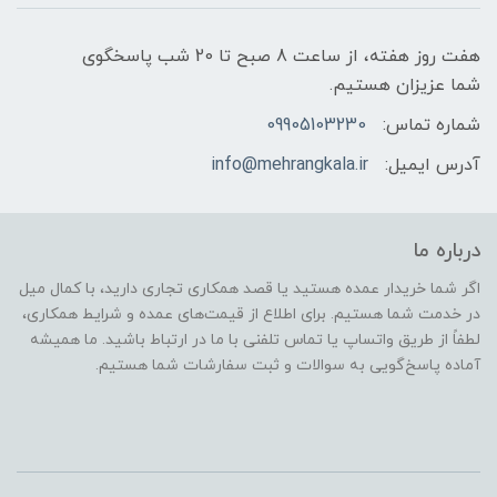
هفت روز هفته، از ساعت 8 صبح تا 20 شب پاسخگوی
شما عزیزان هستیم.
شماره تماس:
09905103230
آدرس ایمیل:
info@mehrangkala.ir
درباره ما
اگر شما خریدار عمده هستید یا قصد همکاری تجاری دارید، با کمال میل
در خدمت شما هستیم. برای اطلاع از قیمت‌های عمده و شرایط همکاری،
لطفاً از طریق واتساپ یا تماس تلفنی با ما در ارتباط باشید. ما همیشه
آماده پاسخ‌گویی به سوالات و ثبت سفارشات شما هستیم.