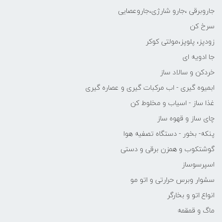
جاروبرقی ،جارو شارژی،جاروعصایی
سرخ کن
زودپز، پلوپز،مولتی کوکر
جا ادویه ای
خردکن و سالاد ساز
ابمیوه گیری - اب مرکبات گیری و عصاره گیری
غذا ساز - اسیاب و مخلوط کن
چای ساز و قهوه ساز
پنکه- بخور - دستگاه تصفیه هوا
گوشتکوب و همزن برقی و دستی
اسپرسوساز
سشوار وبرس حرارتی و اتو مو
انواع اتو و بخارگر
ماگ و قمقمه