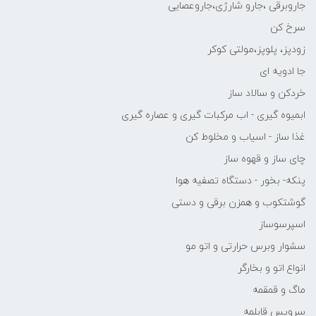
جاروبرقی ،جارو شارژی،جاروعصایی
سرخ کن
زودپز، پلوپز،مولتی کوکر
جا ادویه ای
خردکن و سالاد ساز
ابمیوه گیری - اب مرکبات گیری و عصاره گیری
غذا ساز - اسیاب و مخلوط کن
چای ساز و قهوه ساز
پنکه- بخور - دستگاه تصفیه هوا
گوشتکوب و همزن برقی و دستی
اسپرسوساز
سشوار وبرس حرارتی و اتو مو
انواع اتو و بخارگر
ماگ و قمقمه
سرویس قابلمه