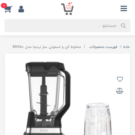
0
خانه
فهرست محصولات
مخلوط کن و اسموتی ساز نینجا مدل BN750