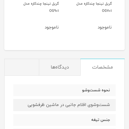
دل
گریل نینجا چندکاره مدل
گریل باربیکیو برقی نینجا
غذ
OG901
مدل OG850EU
ناموجود
ناموجود
ن
مشخصات
دیدگاه‌ها
نحوه شست‌وشو
شست‌وشوی اقلام جانبی در ماشین ظرفشویی
جنس تیغه