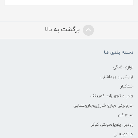
برگشت به بالا
دسته بندی ها
لوازم خانگی
آرایشی و بهداشتی
خشکبار
چادر و تجهیزات کمپینگ
جاروبرقی ،جارو شارژی،جاروعصایی
سرخ کن
زودپز، پلوپز،مولتی کوکر
جا ادویه ای