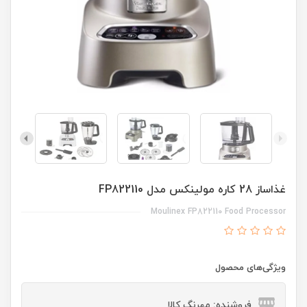
غذاساز 28 کاره مولینکس مدل FP822110
Moulinex FP822110 Food Processor
ویژگی‌های محصول
فروشنده: مهرنگ کالا