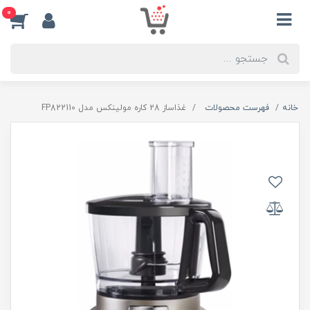
0
خانه
فهرست محصولات
غذاساز 28 کاره مولینکس مدل FP822110