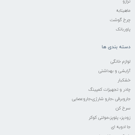
ترازو
ماهیتابه
چرخ گوشت
پاوربانک
دسته بندی ها
لوازم خانگی
آرایشی و بهداشتی
خشکبار
چادر و تجهیزات کمپینگ
جاروبرقی ،جارو شارژی،جاروعصایی
سرخ کن
زودپز، پلوپز،مولتی کوکر
جا ادویه ای