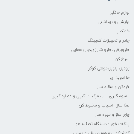
لوازم خانگی
آرایشی و بهداشتی
خشکبار
چادر و تجهیزات کمپینگ
جاروبرقی ،جارو شارژی،جاروعصایی
سرخ کن
زودپز، پلوپز،مولتی کوکر
جا ادویه ای
خردکن و سالاد ساز
ابمیوه گیری - اب مرکبات گیری و عصاره گیری
غذا ساز - اسیاب و مخلوط کن
چای ساز و قهوه ساز
پنکه- بخور - دستگاه تصفیه هوا
گوشتکوب و همزن برقی و دستی