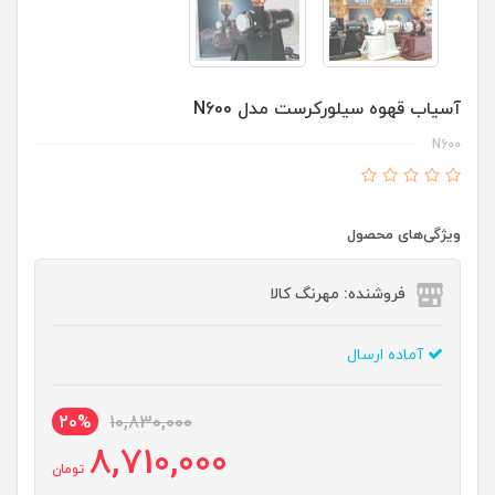
آسیاب قهوه سیلورکرست مدل N600
N600
ویژگی‌های محصول
فروشنده: مهرنگ کالا
آماده ارسال
20%
10,830,000
8,710,000
تومان