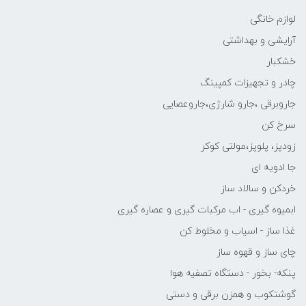
لوازم خانگی
آرایشی و بهداشتی
خشکبار
چادر و تجهیزات کمپینگ
جاروبرقی ،جارو شارژی،جاروعصایی
سرخ کن
زودپز، پلوپز،مولتی کوکر
جا ادویه ای
خردکن و سالاد ساز
ابمیوه گیری - اب مرکبات گیری و عصاره گیری
غذا ساز - اسیاب و مخلوط کن
چای ساز و قهوه ساز
پنکه- بخور - دستگاه تصفیه هوا
گوشتکوب و همزن برقی و دستی