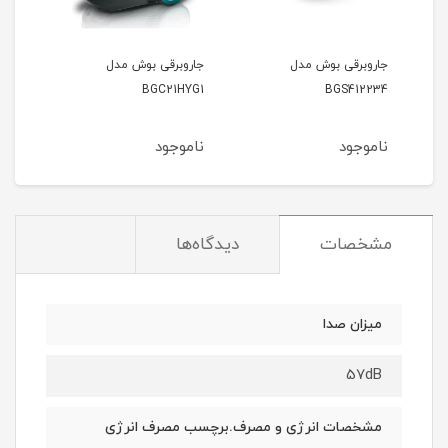
جاروبرقی بوش مدل
جاروبرقی بوش مدل
جارو
9170
BGC21HYG1
BGS412234
ناموجود
ناموجود
نام
مشخصات
دیدگاه‌ها
میزان صدا
57dB
مشخصات انرژی و مصرف.برچسب مصرف انرژی