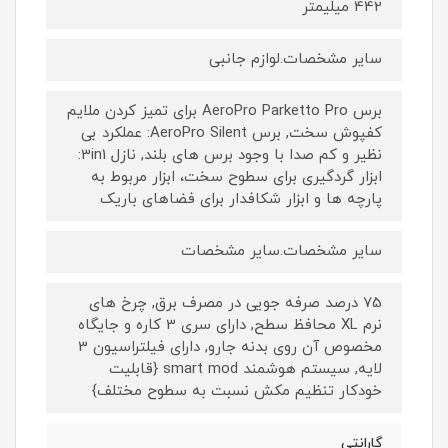
442 میلیمتر
سایر مشخصات.لوازم جانبی
برس AeroPro Parketto Pro برای تمیز کردن ملایم
کفپوش سخت, برس AeroPro Silent: عملکرد بی
نظیر و کم صدا با وجود برس های بلند, نازل 3in1:
ابزار گردگیری برای سطوح سخت، ابزار مربوط به
پارچه ها و ابزار شکافدار برای فضاهای باریک
سایر مشخصات.سایر مشخصات
75 درصد صرفه جویی در مصرف برق, چرخ های
نرم XL محافظ سطح, دارای سری 3 کاره و جایگاه
مخصوص آن روی بدنه جارو, دارای فیلتراسیون 3
لایه, سیستم هوشمند smart mod {قابلیت
خودکار تنظیم مکش نسبت به سطوح مختلف}
گارانتی