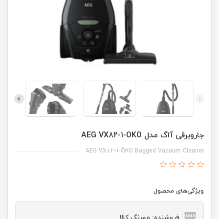
جاروبرقی آاگ مدل AEG VX82-1-OKO
AEG VX82-1-ÖKO Bagged Vacuum Cleaner
ویژگی‌های محصول
فروشنده: مهرنگ کالا