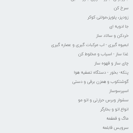
سرخ کن
زودپز، پلوپز،مولتی کوکر
جا ادویه ای
خردکن و سالاد ساز
ابمیوه گیری - اب مرکبات گیری و عصاره گیری
غذا ساز - اسیاب و مخلوط کن
چای ساز و قهوه ساز
پنکه- بخور - دستگاه تصفیه هوا
گوشتکوب و همزن برقی و دستی
اسپرسوساز
سشوار وبرس حرارتی و اتو مو
انواع اتو و بخارگر
ماگ و قمقمه
سرویس قابلمه