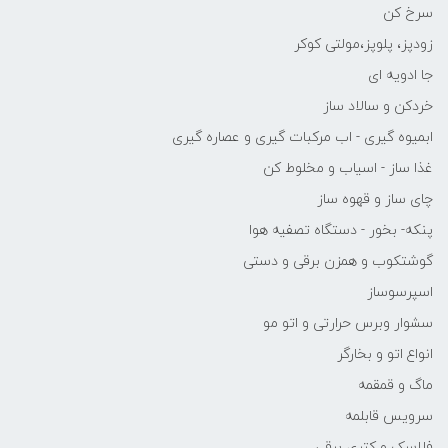
سرخ کن
زودپز، پلوپز،مولتی کوکر
جا ادویه ای
خردکن و سالاد ساز
ابمیوه گیری - اب مرکبات گیری و عصاره گیری
غذا ساز - اسیاب و مخلوط کن
چای ساز و قهوه ساز
پنکه- بخور - دستگاه تصفیه هوا
گوشتکوب و همزن برقی و دستی
اسپرسوساز
سشوار وبرس حرارتی و اتو مو
انواع اتو و بخارگر
ماگ و قمقمه
سرویس قابلمه
فلاسک و کتری برقی