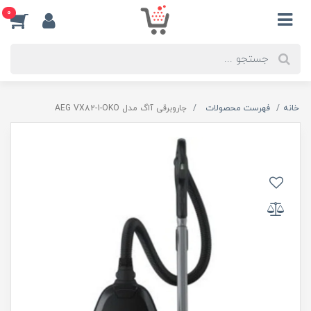
0
خانه
فهرست محصولات
جاروبرقی آاگ مدل AEG VX82-1-OKO