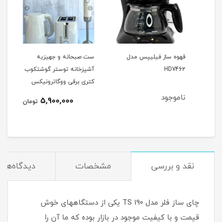
ل
قهوه ساز فیلیپس مدل
ست صبحانه و جهیزیه
چای 
HD7462
آشپزخانه توستر گوشتکوب
2031
کتری برقی ووگاترونیکس
VE237
ناموجود
نام
5,900,000
مان
تومان
نقد و بررسی
مشخصات
دیدگاه‌ها
چای ساز فلر مدل 190 TS یکی از دستگاههای خوش
قیمت و با کیفیت موجود در بازار بوده که ما آن را