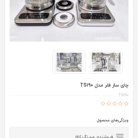
چای ساز فلر مدل TS190
TS190
ویژگی‌های محصول
فروشنده: مهرنگ کالا