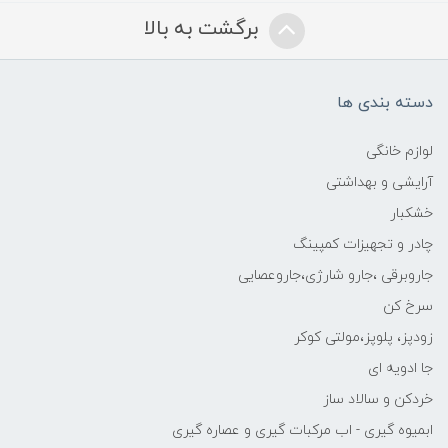
برگشت به بالا
دسته بندی ها
لوازم خانگی
آرایشی و بهداشتی
خشکبار
چادر و تجهیزات کمپینگ
جاروبرقی ،جارو شارژی،جاروعصایی
سرخ کن
زودپز، پلوپز،مولتی کوکر
جا ادویه ای
خردکن و سالاد ساز
ابمیوه گیری - اب مرکبات گیری و عصاره گیری