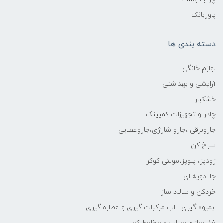
پاوربانک
دسته بندی ها
لوازم خانگی
آرایشی و بهداشتی
خشکبار
چادر و تجهیزات کمپینگ
جاروبرقی ،جارو شارژی،جاروعصایی
سرخ کن
زودپز، پلوپز،مولتی کوکر
جا ادویه ای
خردکن و سالاد ساز
ابمیوه گیری - اب مرکبات گیری و عصاره گیری
غذا ساز - اسیاب و مخلوط کن