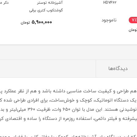
HD7462
آشپزخانه توستر
دکر مدل 0
گوشتکوب کتری برقی
ووگاترونیکس VE237
ناموجود
7٪
5,900,000
تومان
ومان
دیدگاه‌ها
ه هم طراحی و کیفیت ساخت مناسبی داشته باشد و هم از نظر عملکرد پا
از بلک اند دکر مدل DCT10 به عنوان یک دستگاه اتوماتیک، کوچک و خوش‌ساخت، برای افرادی ط
راهکار سریع، کم‌حجم و بادوام برای دم‌
پیشرفته و فیلتر دائمی، استفاده روزمره از دستگاه را ساده و اقتصادی ک