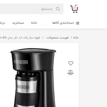
دسته‌بندی کالاها
خانه
سبدخرید
دربار
خانه
فهرست محصولات
قهوه ساز بلک اند دکر مدل DCT10-B5