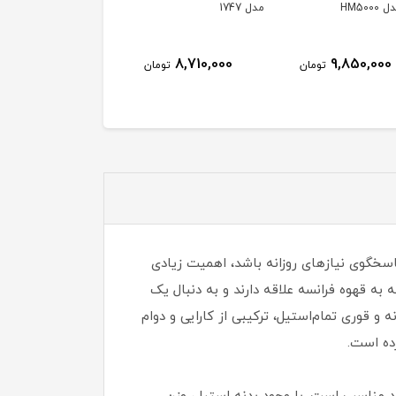
HM500
مدل 1747
aof100
ناموجود
8,710,000
9,850,000
تومان
تومان
سخگوی نیازهای روزانه باشد، اهمیت زیادی
راحی شده که به قهوه فرانسه علاقه دارند و به دنبال یک
آوری این نوشیدنی هستند. این مدل با توان ۶۵۰ وات، ظرفیت ۳۶۰ میلی‌لیتر و بدنه و قوری تمام‌استیل، ترکیبی از کارایی و دوام
رده است.