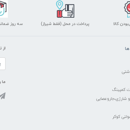
ودن کالا
پرداخت در محل (فقط شیراز)
سه روز ضمانت
ها
از 
اشتی
ما ر
ات کمپینگ
رو شارژی،جاروعصایی
مولتی کوکر