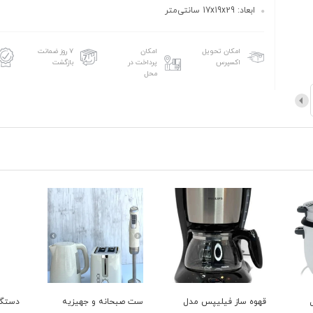
ابعاد: 17x19x29 سانتی‌متر
امکان تحویل
امکان
۷ روز ضمانت
اکسپرس
پرداخت در
بازگشت
محل
قهوه ساز فیلیپس مدل
ست صبحانه و جهیزیه
دستگا