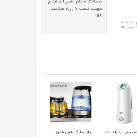
ضمانت مادام العمر اصالت و
مهلت تست ۷ روزه سلامت
کالا
ضمانت اصل
بودن کالا
ه بخور سرد بلک اند
چای ساز کنارهمی هانوور
سرخ کن آون بلک اند دک