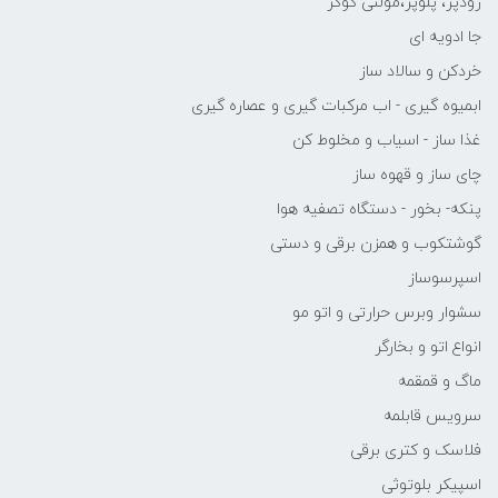
زودپز، پلوپز،مولتی کوکر
جا ادویه ای
خردکن و سالاد ساز
ابمیوه گیری - اب مرکبات گیری و عصاره گیری
غذا ساز - اسیاب و مخلوط کن
چای ساز و قهوه ساز
پنکه- بخور - دستگاه تصفیه هوا
گوشتکوب و همزن برقی و دستی
اسپرسوساز
سشوار وبرس حرارتی و اتو مو
انواع اتو و بخارگر
ماگ و قمقمه
سرویس قابلمه
فلاسک و کتری برقی
اسپیکر بلوتوثی