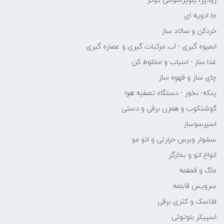
زودپز، پلوپز،مولتی کوکر
جا ادویه ای
خردکن و سالاد ساز
ابمیوه گیری - اب مرکبات گیری و عصاره گیری
غذا ساز - اسیاب و مخلوط کن
چای ساز و قهوه ساز
پنکه- بخور - دستگاه تصفیه هوا
گوشتکوب و همزن برقی و دستی
اسپرسوساز
سشوار وبرس حرارتی و اتو مو
انواع اتو و بخارگر
ماگ و قمقمه
سرویس قابلمه
فلاسک و کتری برقی
اسپیکر بلوتوثی