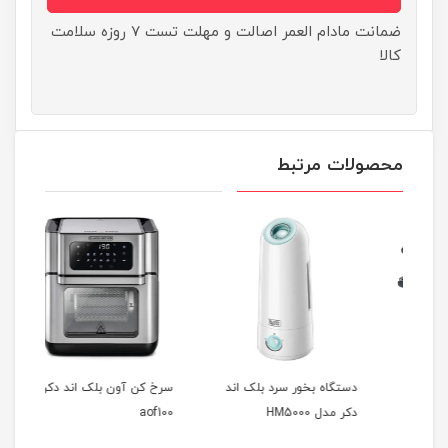
ضمانت مادام العمر اصالت و مهلت تست ۷ روزه سلامت
کالا
محصولات مرتبط
دستگاه بخور سرد بلک اند
سرخ کن آون بلک اند دکر
جارو
دکر مدل HM5000
aof100
مدل 520JW-B5