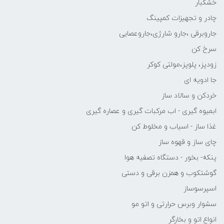
خشکبار
چادر و تجهیزات کمپینگ
جاروبرقی ،جارو شارژی،جاروعصایی
سرخ کن
زودپز، پلوپز،مولتی کوکر
جا ادویه ای
خردکن و سالاد ساز
ابمیوه گیری - اب مرکبات گیری و عصاره گیری
غذا ساز - اسیاب و مخلوط کن
چای ساز و قهوه ساز
پنکه- بخور - دستگاه تصفیه هوا
گوشتکوب و همزن برقی و دستی
اسپرسوساز
سشوار وبرس حرارتی و اتو مو
انواع اتو و بخارگر