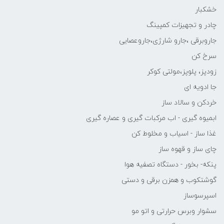
خشکبار
چادر و تجهیزات کمپینگ
جاروبرقی ،جارو شارژی،جاروعصایی
سرخ کن
زودپز، پلوپز،مولتی کوکر
جا ادویه ای
خردکن و سالاد ساز
ابمیوه گیری - اب مرکبات گیری و عصاره گیری
غذا ساز - اسیاب و مخلوط کن
چای ساز و قهوه ساز
پنکه- بخور - دستگاه تصفیه هوا
گوشتکوب و همزن برقی و دستی
اسپرسوساز
سشوار وبرس حرارتی و اتو مو